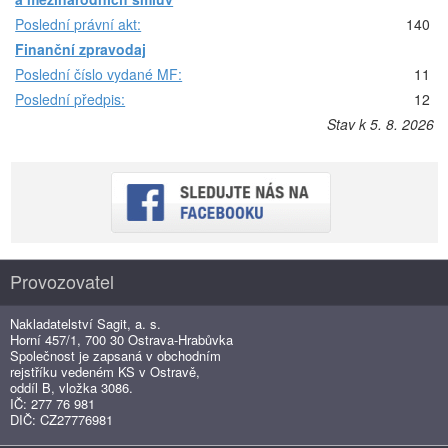
Poslední právní akt:
140
Finanční zpravodaj
Poslední číslo vydané MF:
11
Poslední předpis:
12
Stav k 5. 8. 2026
Provozovatel
Nakladatelství Sagit, a. s.
Horní 457/1, 700 30 Ostrava-Hrabůvka
Společnost je zapsaná v obchodním
rejstříku vedeném KS v Ostravě,
oddíl B, vložka 3086.
IČ: 277 76 981
DIČ: CZ27776981