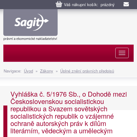
Váš nákupní košík: prázdný
Naviga
Navigace:
Úvod
»
Zákony
»
Úplné znění právních předpisů
Vyhláška č. 5/1976 Sb., o Dohodě mezi
Československou socialistickou
republikou a Svazem sovětských
socialistických republik o vzájemné
ochraně autorských práv k dílům
literárním, vědeckým a uměleckým