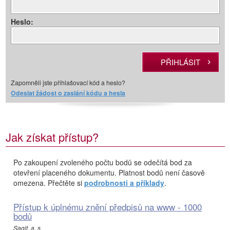
Heslo:
Zapomněli jste přihlašovací kód a heslo?
Odeslat žádost o zaslání kódu a hesla
Jak získat přístup?
Po zakoupení zvoleného počtu bodů se odečítá bod za
otevření placeného dokumentu. Platnost bodů není časově
omezena. Přečtěte si
podrobnosti a příklady
.
Přístup k úplnému znění předpisů na www - 1000
bodů
Sagit, a. s.