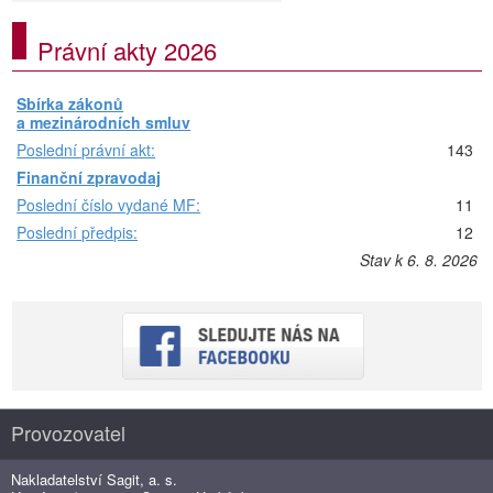
Právní akty 2026
Sbírka zákonů
a mezinárodních smluv
Poslední právní akt:
143
Finanční zpravodaj
Poslední číslo vydané MF:
11
Poslední předpis:
12
Stav k 6. 8. 2026
Provozovatel
Nakladatelství Sagit, a. s.