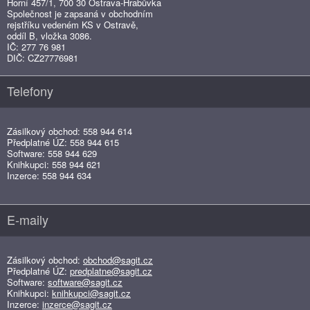
Horní 457/1, 700 30 Ostrava-Hrabůvka
Společnost je zapsaná v obchodním
rejstříku vedeném KS v Ostravě,
oddíl B, vložka 3086.
IČ: 277 76 981
DIČ: CZ27776981
Telefony
Zásilkový obchod: 558 944 614
Předplatné ÚZ: 558 944 615
Software: 558 944 629
Knihkupci: 558 944 621
Inzerce: 558 944 634
E-maily
Zásilkový obchod:
obchod@sagit.cz
Předplatné ÚZ:
predplatne@sagit.cz
Software:
software@sagit.cz
Knihkupci:
knihkupci@sagit.cz
Inzerce:
inzerce@sagit.cz