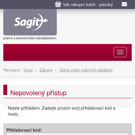
Váš nákupní košík: prázdný
Naviga
Navigace:
Úvod
»
Zákony
»
Úplné znění právních předpisů
Nepovolený přístup
Nejste přihlášeni. Zadejte prosím svůj přihlašovací kód a
heslo.
Přihlašovací kód: