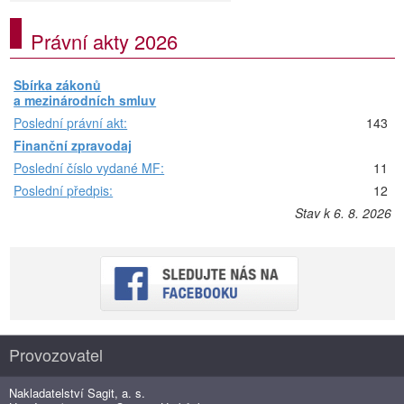
Právní akty 2026
Sbírka zákonů
a mezinárodních smluv
Poslední právní akt:
143
Finanční zpravodaj
Poslední číslo vydané MF:
11
Poslední předpis:
12
Stav k 6. 8. 2026
Provozovatel
Nakladatelství Sagit, a. s.