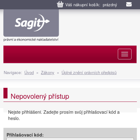
Váš nákupní košík: prázdný
Naviga
Navigace:
Úvod
»
Zákony
»
Úplné znění právních předpisů
Nepovolený přístup
Nejste přihlášeni. Zadejte prosím svůj přihlašovací kód a
heslo.
Přihlašovací kód: