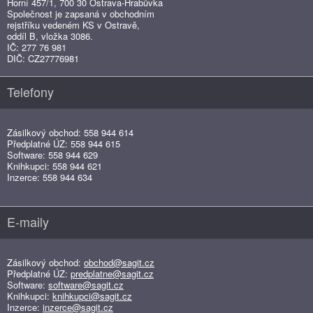
Horní 457/1, 700 30 Ostrava-Hrabůvka
Společnost je zapsaná v obchodním
rejstříku vedeném KS v Ostravě,
oddíl B, vložka 3086.
IČ: 277 76 981
DIČ: CZ27776981
Telefony
Zásilkový obchod: 558 944 614
Předplatné ÚZ: 558 944 615
Software: 558 944 629
Knihkupci: 558 944 621
Inzerce: 558 944 634
E-maily
Zásilkový obchod:
obchod@sagit.cz
Předplatné ÚZ:
predplatne@sagit.cz
Software:
software@sagit.cz
Knihkupci:
knihkupci@sagit.cz
Inzerce:
inzerce@sagit.cz