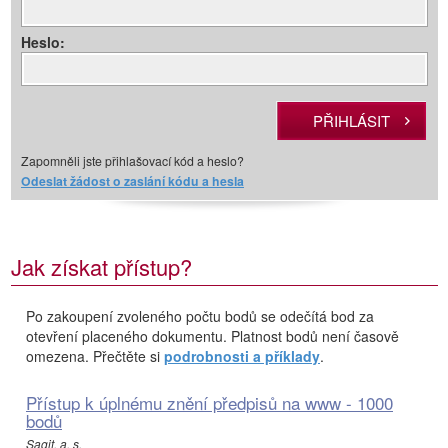
Heslo:
Zapomněli jste přihlašovací kód a heslo?
Odeslat žádost o zaslání kódu a hesla
Jak získat přístup?
Po zakoupení zvoleného počtu bodů se odečítá bod za
otevření placeného dokumentu. Platnost bodů není časově
omezena. Přečtěte si
podrobnosti a příklady
.
Přístup k úplnému znění předpisů na www - 1000
bodů
Sagit, a. s.