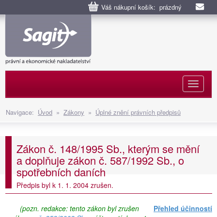
Váš nákupní košík: prázdný
Naviga
Navigace:
Úvod
»
Zákony
»
Úplné znění právních předpisů
Zákon č. 148/1995 Sb., kterým se mění
a doplňuje zákon č. 587/1992 Sb., o
spotřebních daních
Předpis byl k 1. 1. 2004 zrušen.
(pozn. redakce: tento zákon byl zrušen
Přehled účinností