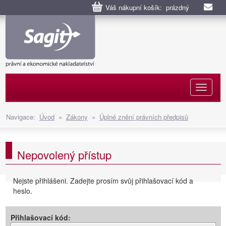
Váš nákupní košík: prázdný
Naviga
Navigace:
Úvod
»
Zákony
»
Úplné znění právních předpisů
Nepovolený přístup
Nejste přihlášeni. Zadejte prosím svůj přihlašovací kód a
heslo.
Přihlašovací kód: