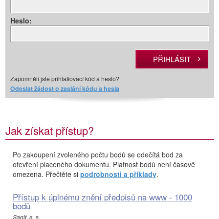
Heslo:
Zapomněli jste přihlašovací kód a heslo?
Odeslat žádost o zaslání kódu a hesla
Jak získat přístup?
Po zakoupení zvoleného počtu bodů se odečítá bod za
otevření placeného dokumentu. Platnost bodů není časově
omezena. Přečtěte si
podrobnosti a příklady
.
Přístup k úplnému znění předpisů na www - 1000
bodů
Sagit, a. s.