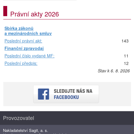
Právní akty 2026
Sbírka zákonů
a mezinárodních smluv
Poslední právní akt:
143
Finanční zpravodaj
Poslední číslo vydané MF:
11
Poslední předpis:
12
Stav k 6. 8. 2026
Provozovatel
Nakladatelství Sagit, a. s.