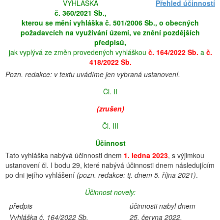
VYHLÁŠKA
Přehled účinností
č. 360/2021 Sb.,
kterou se mění vyhláška č. 501/2006 Sb., o obecných
požadavcích na využívání území, ve znění pozdějších
předpisů,
jak vyplývá ze změn provedených vyhláškou
č. 164/2022 Sb.
a
č.
418/2022 Sb.
Pozn. redakce: v textu uvádíme jen vybraná ustanovení.
Čl. II
(zrušen)
Čl. III
Účinnost
Tato vyhláška nabývá účinnosti dnem
1. ledna 2023
, s výjimkou
ustanovení čl. I bodu 29, které nabývá účinnosti dnem následujícím
po dni jejího vyhlášení
(pozn. redakce: tj. dnem 5. října 2021)
.
Účinnost novely:
předpis
účinnosti nabyl dnem
Vyhláška č. 164/2022 Sb.
25. června 2022,