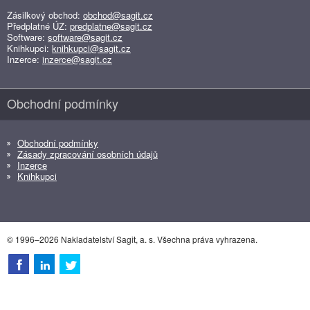
Zásilkový obchod:
obchod@sagit.cz
Předplatné ÚZ:
predplatne@sagit.cz
Software:
software@sagit.cz
Knihkupci:
knihkupci@sagit.cz
Inzerce:
inzerce@sagit.cz
Obchodní podmínky
Obchodní podmínky
Zásady zpracování osobních údajů
Inzerce
Knihkupci
© 1996–2026 Nakladatelství Sagit, a. s. Všechna práva vyhrazena.