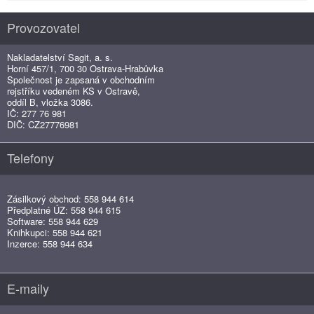
Provozovatel
Nakladatelství Sagit, a. s.
Horní 457/1, 700 30 Ostrava-Hrabůvka
Společnost je zapsaná v obchodním
rejstříku vedeném KS v Ostravě,
oddíl B, vložka 3086.
IČ: 277 76 981
DIČ: CZ27776981
Telefony
Zásilkový obchod: 558 944 614
Předplatné ÚZ: 558 944 615
Software: 558 944 629
Knihkupci: 558 944 621
Inzerce: 558 944 634
E-maily