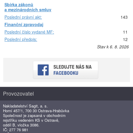
Sbírka zákonů
a mezinárodních smluv
Poslední právní akt:
143
Finanční zpravodaj
Poslední číslo vydané MF:
11
Poslední předpis:
12
Stav k 6. 8. 2026
Provozovatel
Nakladatelství Sagit, a. s.
Horní 457/1, 700 30 Ostrava-Hrabůvka
Společnost je zapsaná v obchodním
rejstříku vedeném KS v Ostravě,
oddíl B, vložka 3086.
IČ: 277 76 981