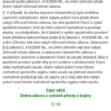
posoudí podle zákona č. 416/2009 Sb., ve znění účinném přede
dnem nabytí účinnosti tohoto zákona.
2. V případě, že stavba dopravní infrastruktury byla umístěna
územním rozhodnutím, které nabylo právní moci přede dnem
nabytí účinnosti tohoto zákona, lze vést společné řízení a vydat
společné povolení, jímž se mění územní rozhodnutí a povoluje
stavba, za předpokladu, že k žádosti o vydání společného povolení
bude přiložena dokumentace podle § 2j zákona č. 416/2009 Sb., ve
znění účinném ode dne nabytí účinnosti tohoto zákona. Ustanovení
§ 2j zákona č. 416/2009 Sb., ve znění účinném ode dne nabytí
účinnosti tohoto zákona, a ustanovení stavebního zákona o
společném územním a stavebním řízení se použijí obdobně. Bylo-li
společné povolení podle věty první zrušeno v přezkumném řízení
nebo rozhodnutím soudu, dnem nabytí právní moci tohoto
rozhodnutí správního orgánu nebo soudu se platnost územního
rozhodnutí prodlužuje tak, že uplyne za 2 roky ode dne nabytí
právní moci tohoto rozhodnutí správního orgánu nebo soudu.
ČÁST PÁTÁ
Změna zákona o ochraně přírody a krajiny
Čl. VII