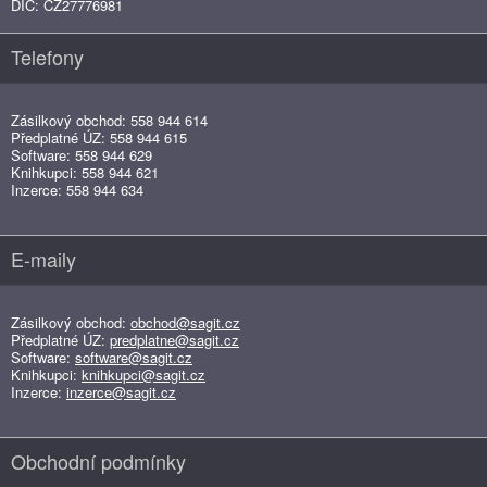
DIČ: CZ27776981
Telefony
Zásilkový obchod: 558 944 614
Předplatné ÚZ: 558 944 615
Software: 558 944 629
Knihkupci: 558 944 621
Inzerce: 558 944 634
E-maily
Zásilkový obchod:
obchod@sagit.cz
Předplatné ÚZ:
predplatne@sagit.cz
Software:
software@sagit.cz
Knihkupci:
knihkupci@sagit.cz
Inzerce:
inzerce@sagit.cz
Obchodní podmínky