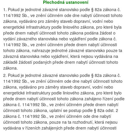
Přechodná ustanovení
1. Pokud je jednotné závazné stanovisko podle § 82a zákona č.
114/1992 Sb., ve znění účinném ode dne nabytí účinnosti tohoto
zákona, vydáváno pro záměry staveb dopravní, vodní nebo
energetické infrastruktury podle liniového zákona, pro které byla
přede dnem nabytí účinnosti tohoto zákona podána žádost o
vydání závazného stanoviska nebo vyjádření podle zákona č.
114/1992 Sb., ve znění účinném přede dnem nabytí účinnosti
tohoto zákona, nahrazuje jednotné závazné stanovisko pouze ta
závazná stanoviska nebo vyjádření, která nejsou vydávána na
základě žádostí podaných přede dnem nabytí účinnosti tohoto
zákona.
2. Pokud je jednotné závazné stanovisko podle § 82a zákona č.
114/1992 Sb., ve znění účinném ode dne nabytí účinnosti tohoto
zákona, vydáváno pro záměry staveb dopravní, vodní nebo
energetické infrastruktury podle liniového zákona, pro které bylo
přede dnem nabytí účinnosti tohoto zákona zahájeno řízení podle
zákona č. 114/1992 Sb., ve znění účinném přede dnem nabytí
účinnosti tohoto zákona, uplatní se postup podle § 82a odst. 2
zákona č. 114/1992 Sb., ve znění účinném ode dne nabytí
účinnosti tohoto zákona, pouze na ta rozhodnutí, která nejsou
vydávána v řízeních zahájených přede dnem nabytí účinnosti