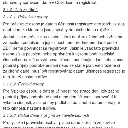
stanovený správcem daně v Osvědčení o registraci.
3.1.2. Daň z příjmů
3.1.2.1. Právnické osoby
Pro právnické osoby je datem účinnosti registrace den jejich vzniku,
např. den, ke kterému jsou zapsány do obchodního rejstříku.
Jedná-li se o právnickou osobu, která není založena nebo zřízena
za účelem podnikání a její činnost není předmětem daně podle
ZDP, nemá povinnost se registrovat. Jakmile však tato právnická
osoba získá povolení nebo oprávnění k výkonu podnikatelské
činnosti nebo začne vykonávat činnost podléhající dani nebo začne
pobírat příjmy podrobené dani nebo se stane plátcem sražené či
zajištěné daně, musí být registrována; datum účinnosti registrace je
den, který nastane dříve.
3.1.2.2. Fyzické osoby
Pro fyzickou osobu je datem účinnosti registrace den, kdy začne
pobírat příjmy podrobené dani nebo den účinnosti oprávnění k
výkonu činnosti, z níž příjmy podléhají dani nebo datum zahájení
této činnosti, nastane-li dříve.
3.1.2.3. Plátce daně z příjmů ze závislé činnosti
Pro fyzické i právnické osoby - plátce daně z příjmů ze závislé