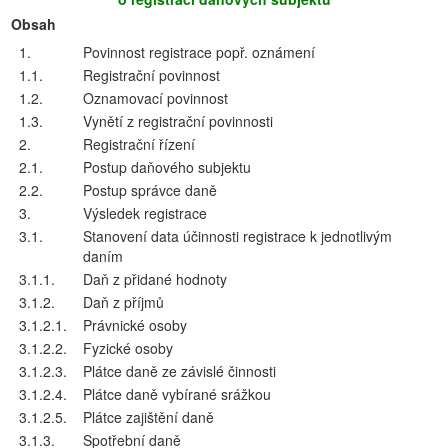
Obsah
1.
Povinnost registrace popř. oznámení
1.1.
Registrační povinnost
1.2.
Oznamovací povinnost
1.3.
Vynětí z registrační povinnosti
2.
Registrační řízení
2.1.
Postup daňového subjektu
2.2.
Postup správce daně
3.
Výsledek registrace
3.1.
Stanovení data účinnosti registrace k jednotlivým
daním
3.1.1.
Daň z přidané hodnoty
3.1.2.
Daň z příjmů
3.1.2.1.
Právnické osoby
3.1.2.2.
Fyzické osoby
3.1.2.3.
Plátce daně ze závislé činnosti
3.1.2.4.
Plátce daně vybírané srážkou
3.1.2.5.
Plátce zajištění daně
3.1.3.
Spotřební daně