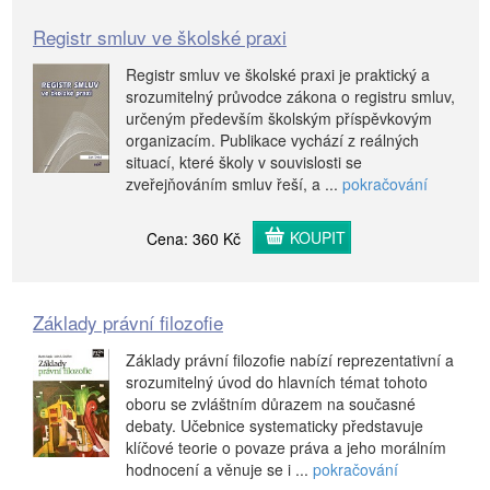
Registr smluv ve školské praxi
Registr smluv ve školské praxi je praktický a
srozumitelný průvodce zákona o registru smluv,
určeným především školským příspěvkovým
organizacím. Publikace vychází z reálných
situací, které školy v souvislosti se
zveřejňováním smluv řeší, a ...
pokračování
KOUPIT
Cena: 360 Kč
Základy právní filozofie
Základy právní filozofie nabízí reprezentativní a
srozumitelný úvod do hlavních témat tohoto
oboru se zvláštním důrazem na současné
debaty. Učebnice systematicky představuje
klíčové teorie o povaze práva a jeho morálním
hodnocení a věnuje se i ...
pokračování