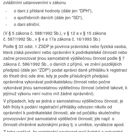
zvláštními ustanoveními v zákonu
-
o dani z přidané hodnoty (dále jen "DPH"),
-
o spotřebních daních (dále jen "SD"),
-
o dani silniční.
(V § 5 zákona č. 588/1992 Sb.), v § 12 a v § 15 zákona
č. 587/1992 Sb., v § 4 a 17a zákona č. 16/1993 Sb.)
Podle § 33 odst. 1 ZSDP je povinna právnická nebo fyzická osoba,
která získá povolení nebo oprávnění k podnikatelské činnosti nebo
začne provozovat jinou samostatně výdělečnou činnost podle § 7
zákona č. 586/1992 Sb., o daních z příjmů, ve znění pozdějších
předpisů (dále jen "ZDP") podat správci daně přihlášku k registraci
do třiceti dnů ode dne, kdy je podle příslušných předpisů
oprávněna vykonávat podnikatelskou činnost nebo počne
vykonávat jinou samostatnou výdělečnou činnost (včetně takové, k
jejímuž výkonu není nutno mít žádné oprávnění).
V případech, kdy se jedná o samostatnou výdělečnou činnost, je
běh lhůty k podání registrační přihlášky odvozen nikoliv od
oprávnění k podnikatelské činnosti, ale od počátku skutečného
provozování jiné samostatné výdělečné činnosti; jde např. o
činnosti chráněné autorskými právy tj. o umělce, vynálezce apod.
Z toho vyplývá, že registrační povinnost mají fyzické a právnické