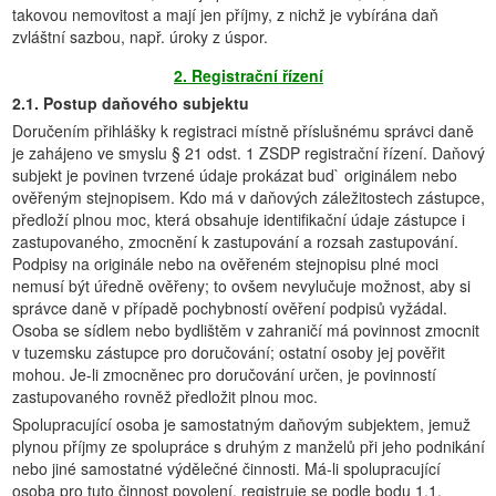
takovou nemovitost a mají jen příjmy, z nichž je vybírána daň
zvláštní sazbou, např. úroky z úspor.
2. Registrační řízení
2.1. Postup daňového subjektu
Doručením přihlášky k registraci místně příslušnému správci daně
je zahájeno ve smyslu § 21 odst. 1 ZSDP registrační řízení. Daňový
subjekt je povinen tvrzené údaje prokázat bud` originálem nebo
ověřeným stejnopisem. Kdo má v daňových záležitostech zástupce,
předloží plnou moc, která obsahuje identifikační údaje zástupce i
zastupovaného, zmocnění k zastupování a rozsah zastupování.
Podpisy na originále nebo na ověřeném stejnopisu plné moci
nemusí být úředně ověřeny; to ovšem nevylučuje možnost, aby si
správce daně v případě pochybností ověření podpisů vyžádal.
Osoba se sídlem nebo bydlištěm v zahraničí má povinnost zmocnit
v tuzemsku zástupce pro doručování; ostatní osoby jej pověřit
mohou. Je-li zmocněnec pro doručování určen, je povinností
zastupovaného rovněž předložit plnou moc.
Spolupracující osoba je samostatným daňovým subjektem, jemuž
plynou příjmy ze spolupráce s druhým z manželů při jeho podnikání
nebo jiné samostatné výdělečné činnosti. Má-li spolupracující
osoba pro tuto činnost povolení, registruje se podle bodu 1.1.