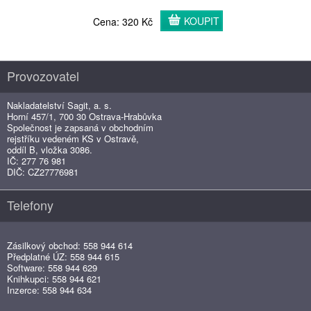
KOUPIT
Cena: 320 Kč
Provozovatel
Nakladatelství Sagit, a. s.
Horní 457/1, 700 30 Ostrava-Hrabůvka
Společnost je zapsaná v obchodním
rejstříku vedeném KS v Ostravě,
oddíl B, vložka 3086.
IČ: 277 76 981
DIČ: CZ27776981
Telefony
Zásilkový obchod: 558 944 614
Předplatné ÚZ: 558 944 615
Software: 558 944 629
Knihkupci: 558 944 621
Inzerce: 558 944 634