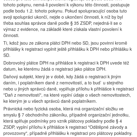
tohoto pokynu, nemá-li povolení k výkonu této činnosti, postupuje
podle bodu 1.2. tohoto pokynu. Pokud spolupracující osoba tuto
svoji spolupráci ukončí, nejde o ukončení činnosti, k níž by byl
třeba souhlas správce daně podle § 35 ZSDP, nejedná-li se o
výmaz z evidence, na základě které získala vlastní povolení k
činnosti.
Ti, kdož jsou ze zákona plátci DPH nebo SD, jsou povinni kromě
přihlášky k registraci vyplnit ještě přihlášku k DPH nebo přihlášku k
SD.
Dobrovolný plátce DPH na přihlášce k registraci k DPH uvede též
datum, ke kterému žádá o registraci jako plátce DPH.
Daňový subjekt, který je v době, kdy žádá o registraci k jiným
daním, i poplatníkem daně z nemovitostí, a to bud` u stejného
nebo u jiných správců daně, vyplňuje přílohu k přihlášce k registraci
"Daň z nemovitostí", na které vyplní údaje o všech nemovitostech,
ke kterým je u všech správců daně poplatníkem.
Právnická nebo fyzická osoba, která má organizační složku ve
smyslu § 7 obchodního zákoníku, případně organizační jednotku,
která splňuje podmínky pro vznik plátcovy pokladny podle § 4
ZSDP, vyplní přílohu k přihlášce k registraci "Odštěpné závody a
provozovny", případně přihlášku k registraci pro plátcovy pokladny.