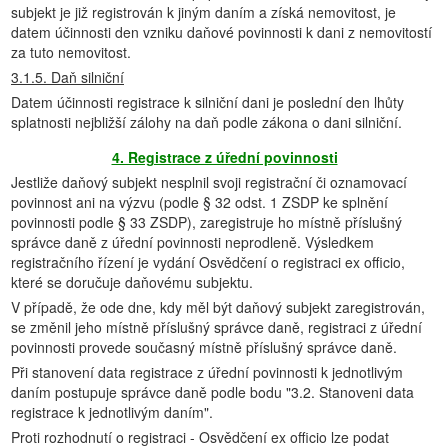
subjekt je již registrován k jiným daním a získá nemovitost, je
datem účinnosti den vzniku daňové povinnosti k dani z nemovitostí
za tuto nemovitost.
3.1.5. Daň silniční
Datem účinnosti registrace k silniční dani je poslední den lhůty
splatnosti nejbližší zálohy na daň podle zákona o dani silniční.
4. Registrace z úřední povinnosti
Jestliže daňový subjekt nesplnil svoji registrační či oznamovací
povinnost ani na výzvu (podle § 32 odst. 1 ZSDP ke splnění
povinnosti podle § 33 ZSDP), zaregistruje ho místně příslušný
správce daně z úřední povinnosti neprodleně. Výsledkem
registračního řízení je vydání Osvědčení o registraci ex officio,
které se doručuje daňovému subjektu.
V případě, že ode dne, kdy měl být daňový subjekt zaregistrován,
se změnil jeho místně příslušný správce daně, registraci z úřední
povinnosti provede současný místně příslušný správce daně.
Při stanovení data registrace z úřední povinnosti k jednotlivým
daním postupuje správce daně podle bodu "3.2. Stanoveni data
registrace k jednotlivým daním".
Proti rozhodnutí o registraci - Osvědčení ex officio lze podat