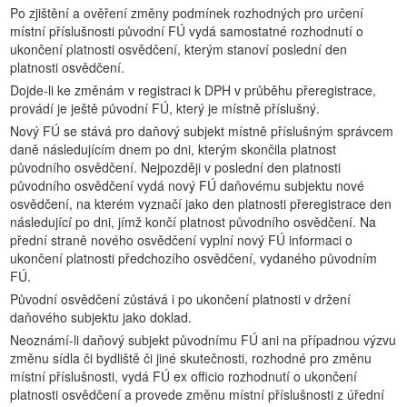
Po zjištění a ověření změny podmínek rozhodných pro určení
místní příslušnosti původní FÚ vydá samostatné rozhodnutí o
ukončení platnosti osvědčení, kterým stanoví poslední den
platnosti osvědčení.
Dojde-li ke změnám v registraci k DPH v průběhu přeregistrace,
provádí je ještě původní FÚ, který je místně příslušný.
Nový FÚ se stává pro daňový subjekt místně příslušným správcem
daně následujícím dnem po dni, kterým skončila platnost
původního osvědčení. Nejpozději v poslední den platnosti
původního osvědčení vydá nový FÚ daňovému subjektu nové
osvědčení, na kterém vyznačí jako den platnosti přeregistrace den
následující po dni, jímž končí platnost původního osvědčení. Na
přední straně nového osvědčení vyplní nový FÚ informaci o
ukončení platnosti předchozího osvědčení, vydaného původním
FÚ.
Původní osvědčení zůstává i po ukončení platnosti v držení
daňového subjektu jako doklad.
Neoznámí-li daňový subjekt původnímu FÚ ani na případnou výzvu
změnu sídla či bydliště či jiné skutečnosti, rozhodné pro změnu
místní příslušnosti, vydá FÚ ex officio rozhodnutí o ukončení
platnosti osvědčení a provede změnu místní příslušnosti z úřední