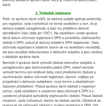
daně.
3. Výsledek registrace
Poté, co správce daně ověřil, že daňový subjekt splňuje podmínky
pro registraci, vydá rozhodnutí ve formě osvědčení o tom, že je
daňový subjekt zaregistrován a bylo mu přiděleno daňové
identifikační číslo (dále jen "DIČ"). Na osvědčení uvede správce
daně datum účinnosti registrace k DPH a periodicitu zdaňovacího
období k DPH, pokud je daňový subjekt k DPH registrován. Data
účinnosti registrace k ostatním daním se na osvědčení neuvádějí,
ale jsou součástí dokumentace o daňovém subjektu a jsou uloženy
v databázi správce daně.
Nemůže-li správce daně vyhovět žádosti daňového subjektu o
zaregistrování jako dobrovolného plátce DPH, neboť nemůže
vyhovět termínu pro krátkost doby mezi předložením žádosti a
navrhovaným datem účinnosti registrace, stanoví, nejlépe po
projednání s daňovým subjektem, nový termín s dostatečným
časovým předstihem. Pokud správce daně žádosti o registraci
vyhoví, vydá osvědčení s uvedením data účinnosti k DPH a s
uvedením příslušné periodicity zdaňovacího období. Pokud žádostí
nevyhoví, vydá rozhodnuti, kterým se žádost zamítá. Obdobně se
postupuje při vyřizování žádosti o zrušení registrace k DPH. (Viz