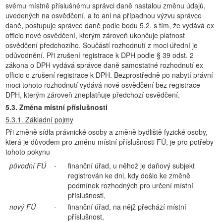
svému místně příslušnému správci daně nastalou změnu údajů,
uvedených na osvědčení, a to ani na případnou výzvu správce
daně, postupuje správce daně podle bodu 5.2. s tím, že vydává ex
officio nové osvědčení, kterým zároveň ukončuje platnost
osvědčení předchozího. Součástí rozhodnutí z moci úřední je
odůvodnění. Při zrušení registrace k DPH podle § 39 odst. 2
zákona o DPH vydává správce daně samostatné rozhodnutí ex
officio o zrušení registrace k DPH. Bezprostředně po nabytí právní
moci tohoto rozhodnutí vydává nové osvědčení bez registrace
DPH, kterým zároveň zneplatňuje předchozí osvědčení.
5.3. Změna místní příslušnosti
5.3.1. Základní pojmy
Při změně sídla právnické osoby a změně bydliště fyzické osoby,
která je důvodem pro změnu místní příslušnosti FÚ, je pro potřeby
tohoto pokynu
původní FÚ
-
finanční úřad, u něhož je daňový subjekt
registrován ke dni, kdy došlo ke změně
podmínek rozhodných pro určení místní
příslušnosti,
nový FÚ
-
finanční úřad, na nějž přechází místní
příslušnost,