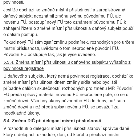
povinnosti.
Jestliže dochází ke změně místní příslušnosti a zaregistrovaný
daňový subjekt neoznámil změnu svému původnímu FÚ, ale
novému FÚ, postoupí nový FÚ toto oznámení původnímu FÚ k
zahájení řízení o změně místní příslušnosti a daňový subjekt poučí
o dalším postupu.
Pokud nový FÚ sám zjistí změnu podmínek, rozhodných pro určení
místní příslušnosti, uvědomí o tom neprodleně původní FÚ.
Původní FÚ postupuje tak, jak je výše uvedeno.
5.3.4. Změna místní příslušnosti u daňového subjektu vyňatého z
povinnosti registrace
U daňového subjektu, který nemá povinnost registrace, dochází ke
změně místní příslušnosti dnem změny sídla nebo bydliště,
případně dalších skutečností, rozhodných pro změnu MP. Původní
FÚ předá spisový materiál novému FÚ neprodleně poté, co se o
změně dozví. Všechny úkony původního FÚ do doby, než se o
změně dozví a než předá spisy novému FÚ, se považují za
neodkladné úkony.
5.4. Změna DIČ při delegaci místní příslušnosti
V rozhodnutí o delegaci místní příslušnosti stanoví správce daně,
který o delegaci rozhoduje, den, od kterého přechází místní