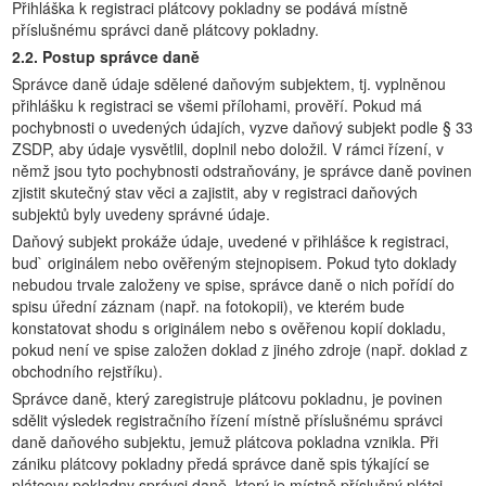
Přihláška k registraci plátcovy pokladny se podává místně
příslušnému správci daně plátcovy pokladny.
2.2. Postup správce daně
Správce daně údaje sdělené daňovým subjektem, tj. vyplněnou
přihlášku k registraci se všemi přílohami, prověří. Pokud má
pochybnosti o uvedených údajích, vyzve daňový subjekt podle § 33
ZSDP, aby údaje vysvětlil, doplnil nebo doložil. V rámci řízení, v
němž jsou tyto pochybnosti odstraňovány, je správce daně povinen
zjistit skutečný stav věci a zajistit, aby v registraci daňových
subjektů byly uvedeny správné údaje.
Daňový subjekt prokáže údaje, uvedené v přihlášce k registraci,
bud` originálem nebo ověřeným stejnopisem. Pokud tyto doklady
nebudou trvale založeny ve spise, správce daně o nich pořídí do
spisu úřední záznam (např. na fotokopii), ve kterém bude
konstatovat shodu s originálem nebo s ověřenou kopií dokladu,
pokud není ve spise založen doklad z jiného zdroje (např. doklad z
obchodního rejstříku).
Správce daně, který zaregistruje plátcovu pokladnu, je povinen
sdělit výsledek registračního řízení místně příslušnému správci
daně daňového subjektu, jemuž plátcova pokladna vznikla. Při
zániku plátcovy pokladny předá správce daně spis týkající se
plátcovy pokladny správci daně, který je místně příslušný plátci