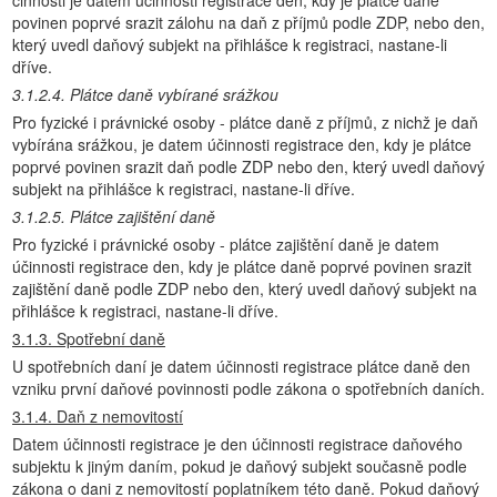
činnosti je datem účinnosti registrace den, kdy je plátce daně
povinen poprvé srazit zálohu na daň z příjmů podle ZDP, nebo den,
který uvedl daňový subjekt na přihlášce k registraci, nastane-li
dříve.
3.1.2.4. Plátce daně vybírané srážkou
Pro fyzické i právnické osoby - plátce daně z příjmů, z nichž je daň
vybírána srážkou, je datem účinnosti registrace den, kdy je plátce
poprvé povinen srazit daň podle ZDP nebo den, který uvedl daňový
subjekt na přihlášce k registraci, nastane-li dříve.
3.1.2.5. Plátce zajištění daně
Pro fyzické i právnické osoby - plátce zajištění daně je datem
účinnosti registrace den, kdy je plátce daně poprvé povinen srazit
zajištění daně podle ZDP nebo den, který uvedl daňový subjekt na
přihlášce k registraci, nastane-li dříve.
3.1.3. Spotřební daně
U spotřebních daní je datem účinnosti registrace plátce daně den
vzniku první daňové povinnosti podle zákona o spotřebních daních.
3.1.4. Daň z nemovitostí
Datem účinnosti registrace je den účinnosti registrace daňového
subjektu k jiným daním, pokud je daňový subjekt současně podle
zákona o dani z nemovitostí poplatníkem této daně. Pokud daňový