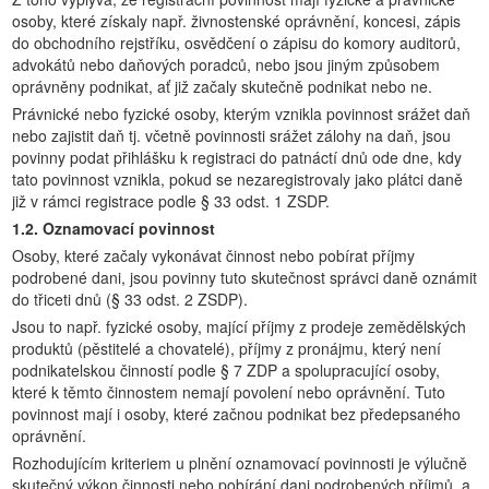
osoby, které získaly např. živnostenské oprávnění, koncesi, zápis
do obchodního rejstříku, osvědčení o zápisu do komory auditorů,
advokátů nebo daňových poradců, nebo jsou jiným způsobem
oprávněny podnikat, ať již začaly skutečně podnikat nebo ne.
Právnické nebo fyzické osoby, kterým vznikla povinnost srážet daň
nebo zajistit daň tj. včetně povinnosti srážet zálohy na daň, jsou
povinny podat přihlášku k registraci do patnáctí dnů ode dne, kdy
tato povinnost vznikla, pokud se nezaregistrovaly jako plátci daně
již v rámci registrace podle § 33 odst. 1 ZSDP.
1.2. Oznamovací povinnost
Osoby, které začaly vykonávat činnost nebo pobírat příjmy
podrobené dani, jsou povinny tuto skutečnost správci daně oznámit
do třiceti dnů (§ 33 odst. 2 ZSDP).
Jsou to např. fyzické osoby, mající příjmy z prodeje zemědělských
produktů (pěstitelé a chovatelé), příjmy z pronájmu, který není
podnikatelskou činností podle § 7 ZDP a spolupracující osoby,
které k těmto činnostem nemají povolení nebo oprávnění. Tuto
povinnost mají i osoby, které začnou podnikat bez předepsaného
oprávnění.
Rozhodujícím kriteriem u plnění oznamovací povinnosti je výlučně
skutečný výkon činnosti nebo pobírání dani podrobených příjmů, a