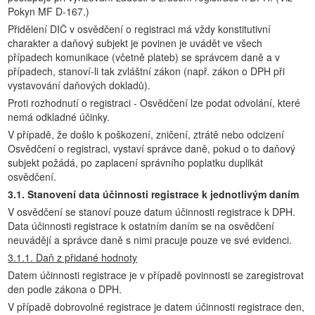
Pokyn MF D-167.)
Přidělení DIČ v osvědčení o registraci má vždy konstitutivní
charakter a daňový subjekt je povinen je uvádět ve všech
případech komunikace (včetně plateb) se správcem daně a v
případech, stanoví-li tak zvláštní zákon (např. zákon o DPH při
vystavování daňových dokladů).
Proti rozhodnutí o registraci - Osvědčení lze podat odvolání, které
nemá odkladné účinky.
V případě, že došlo k poškození, zničení, ztrátě nebo odcizení
Osvědčení o registraci, vystaví správce daně, pokud o to daňový
subjekt požádá, po zaplacení správního poplatku duplikát
osvědčení.
3.1. Stanovení data účinnosti registrace k jednotlivým daním
V osvědčení se stanoví pouze datum účinnosti registrace k DPH.
Data účinnosti registrace k ostatním daním se na osvědčení
neuvádějí a správce daně s nimi pracuje pouze ve své evidenci.
3.1.1. Daň z přidané hodnoty
Datem účinnosti registrace je v případě povinnosti se zaregistrovat
den podle zákona o DPH.
V případě dobrovolné registrace je datem účinnosti registrace den,