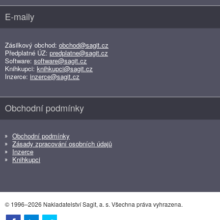
E-maily
Zásilkový obchod:
obchod@sagit.cz
Předplatné ÚZ:
predplatne@sagit.cz
Software:
software@sagit.cz
Knihkupci:
knihkupci@sagit.cz
Inzerce:
inzerce@sagit.cz
Obchodní podmínky
Obchodní podmínky
Zásady zpracování osobních údajů
Inzerce
Knihkupci
© 1996–2026 Nakladatelství Sagit, a. s. Všechna práva vyhrazena.