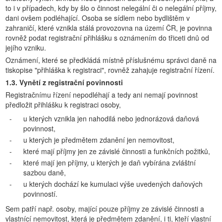
to i v případech, kdy by šlo o činnost nelegální či o nelegální příjmy,
dani ovšem podléhající. Osoba se sídlem nebo bydlištěm v
zahraničí, které vznikla stálá provozovna na území ČR, je povinna
rovněž podat registrační přihlášku s oznámením do třiceti dnů od
jejího vzniku.
Oznámení, které se předkládá místně příslušnému správci daně na
tiskopise "přihláška k registraci", rovněž zahajuje registrační řízení.
1.3. Vynětí z registrační povinnosti
Registračnímu řízení nepodléhají a tedy ani nemají povinnost
předložit přihlášku k registraci osoby,
-
u kterých vznikla jen nahodilá nebo jednorázová daňová
povinnost,
-
u kterých je předmětem zdanění jen nemovitost,
-
které mají příjmy jen ze závislé činnosti a funkčních požitků,
-
které mají jen příjmy, u kterých je daň vybírána zvláštní
sazbou daně,
-
u kterých dochází ke kumulaci výše uvedených daňových
povinností.
Sem patří např. osoby, mající pouze příjmy ze závislé činnosti a
vlastnící nemovitost, která je předmětem zdanění, i ti, kteří vlastní