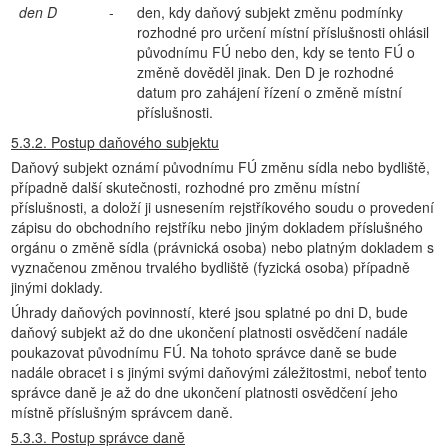
den D
-
den, kdy daňový subjekt změnu podmínky
rozhodné pro určení místní příslušnosti ohlásil
původnímu FÚ nebo den, kdy se tento FÚ o
změně dověděl jinak. Den D je rozhodné
datum pro zahájení řízení o změně místní
příslušnosti.
5.3.2. Postup daňového subjektu
Daňový subjekt oznámí původnímu FÚ změnu sídla nebo bydliště,
případně další skutečnosti, rozhodné pro změnu místní
příslušnosti, a doloží ji usnesením rejstříkového soudu o provedení
zápisu do obchodního rejstříku nebo jiným dokladem příslušného
orgánu o změně sídla (právnická osoba) nebo platným dokladem s
vyznačenou změnou trvalého bydliště (fyzická osoba) případně
jinými doklady.
Úhrady daňových povinností, které jsou splatné po dni D, bude
daňový subjekt až do dne ukončení platnosti osvědčení nadále
poukazovat původnímu FÚ. Na tohoto správce daně se bude
nadále obracet i s jinými svými daňovými záležitostmi, neboť tento
správce daně je až do dne ukončení platnosti osvědčení jeho
místně příslušným správcem daně.
5.3.3. Postup správce daně