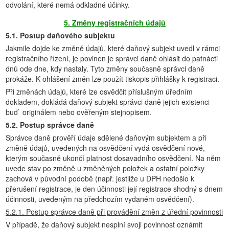
odvolání, které nemá odkladné účinky.
5. Změny registračních údajů
5.1. Postup daňového subjektu
Jakmile dojde ke změně údajů, které daňový subjekt uvedl v rámci
registračního řízení, je povinen je správci daně ohlásit do patnácti
dnů ode dne, kdy nastaly. Tyto změny současně správci daně
prokáže. K ohlášení změn lze použít tiskopis přihlášky k registraci.
Při změnách údajů, které lze osvědčit příslušným úředním
dokladem, dokládá daňový subjekt správci daně jejich existenci
bud` originálem nebo ověřeným stejnopisem.
5.2. Postup správce daně
Správce daně prověří údaje sdělené daňovým subjektem a při
změně údajů, uvedených na osvědčení vydá osvědčení nové,
kterým současně ukončí platnost dosavadního osvědčení. Na něm
uvede stav po změně u změněných položek a ostatní položky
zachová v původní podobě (např. jestliže u DPH nedošlo k
přerušení registrace, je den účinnosti její registrace shodný s dnem
účinnosti, uvedeným na předchozím vydaném osvědčení).
5.2.1. Postup správce daně při provádění změn z úřední povinnosti
V případě, že daňový subjekt nesplní svoji povinnost oznámit