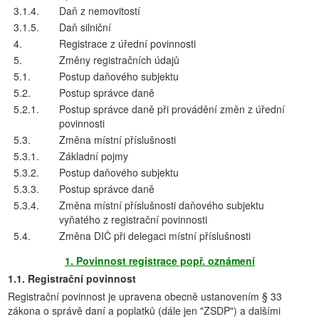
3.1.4.
Daň z nemovitostí
3.1.5.
Daň silniční
4.
Registrace z úřední povinnosti
5.
Změny registračních údajů
5.1.
Postup daňového subjektu
5.2.
Postup správce daně
5.2.1.
Postup správce daně při provádění změn z úřední
povinnosti
5.3.
Změna místní příslušnosti
5.3.1.
Základní pojmy
5.3.2.
Postup daňového subjektu
5.3.3.
Postup správce daně
5.3.4.
Změna místní příslušnosti daňového subjektu
vyňatého z registrační povinnosti
5.4.
Změna DIČ při delegaci místní příslušnosti
1. Povinnost registrace popř. oznámení
1.1. Registrační povinnost
Registrační povinnost je upravena obecně ustanovením § 33
zákona o správě daní a poplatků (dále jen "ZSDP") a dalšími