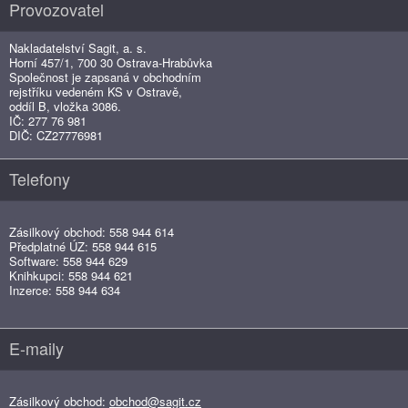
Provozovatel
Nakladatelství Sagit, a. s.
Horní 457/1, 700 30 Ostrava-Hrabůvka
Společnost je zapsaná v obchodním
rejstříku vedeném KS v Ostravě,
oddíl B, vložka 3086.
IČ: 277 76 981
DIČ: CZ27776981
Telefony
Zásilkový obchod: 558 944 614
Předplatné ÚZ: 558 944 615
Software: 558 944 629
Knihkupci: 558 944 621
Inzerce: 558 944 634
E-maily
Zásilkový obchod:
obchod@sagit.cz