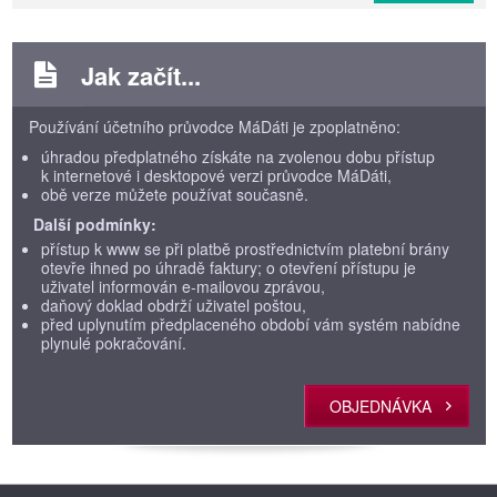
Jak začít...
Používání účetního průvodce MáDáti je zpoplatněno:
úhradou předplatného získáte na zvolenou dobu přístup
k internetové i desktopové verzi průvodce MáDáti,
obě verze můžete používat současně.
Další podmínky:
přístup k www se při platbě prostřednictvím platební brány
otevře ihned po úhradě faktury; o otevření přístupu je
uživatel informován e-mailovou zprávou,
daňový doklad obdrží uživatel poštou,
před uplynutím předplaceného období vám systém nabídne
plynulé pokračování.
OBJEDNÁVKA