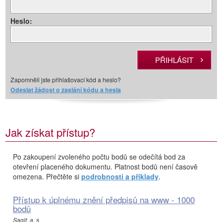
Heslo:
Zapomněli jste přihlašovací kód a heslo?
Odeslat žádost o zaslání kódu a hesla
Jak získat přístup?
Po zakoupení zvoleného počtu bodů se odečítá bod za
otevření placeného dokumentu. Platnost bodů není časově
omezena. Přečtěte si
podrobnosti a příklady
.
Přístup k úplnému znění předpisů na www - 1000
bodů
Sagit, a. s.