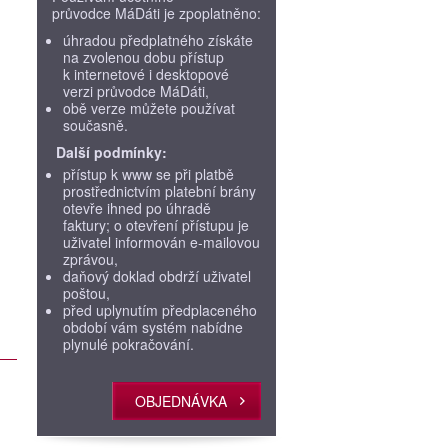
průvodce MáDáti je zpoplatněno:
úhradou předplatného získáte
na zvolenou dobu přístup
k internetové i desktopové
verzi průvodce MáDáti,
obě verze můžete používat
současně.
Další podmínky:
přístup k www se při platbě
prostřednictvím platební brány
otevře ihned po úhradě
faktury; o otevření přístupu je
uživatel informován e-mailovou
zprávou,
daňový doklad obdrží uživatel
poštou,
před uplynutím předplaceného
období vám systém nabídne
plynulé pokračování.
OBJEDNÁVKA