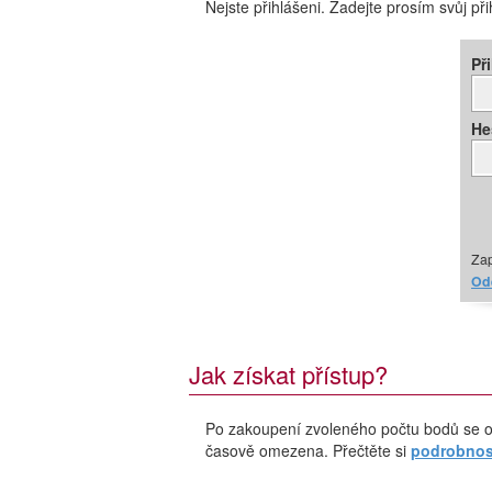
Nejste přihlášeni. Zadejte prosím svůj př
Př
He
Zap
Ode
Jak získat přístup?
Po zakoupení zvoleného počtu bodů se o
časově omezena. Přečtěte si
podrobnost