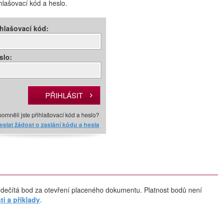
ihlašovací kód a heslo.
ihlašovací kód:
slo:
omněli jste přihlašovací kód a heslo?
slat žádost o zaslání kódu a hesla
dečítá bod za otevření placeného dokumentu. Platnost bodů není
i a příklady
.