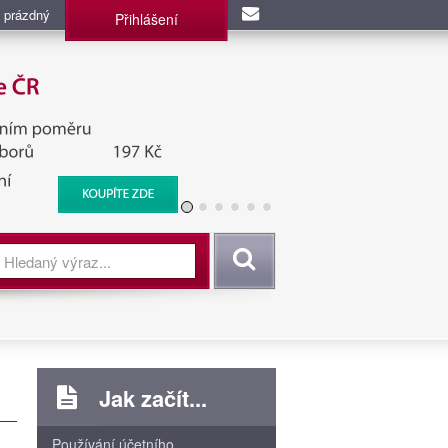
 prázdný
Přihlášení
užba, BIS, Zpravodajské
Vyhledat
Jak začít...
Používání účetního