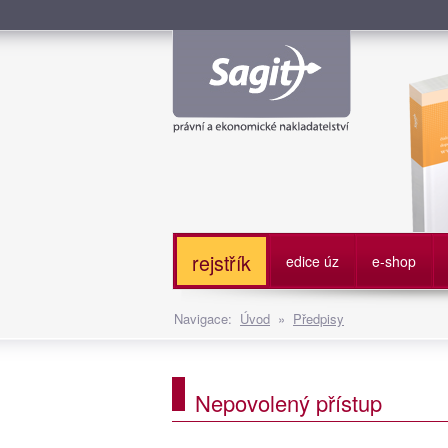
Služe
rejstřík
edice úz
e-shop
Navigace:
Úvod
»
Předpisy
Nepovolený přístup