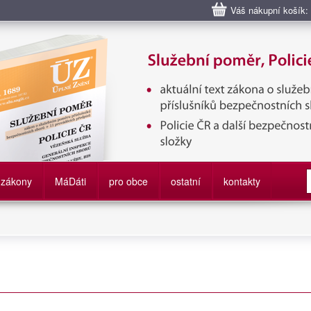
Váš nákupní košík:
bní poměr příslušníků bezpečnostních sborů, Policie ČR, Vězeňská sl
služby
zákony
M
á
D
áti
pro obce
ostatní
kontakty