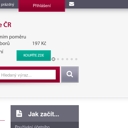
 prázdný
Přihlášení
užba, BIS, Zpravodajské
Vyhledat
Jak začít...
Používání účetního