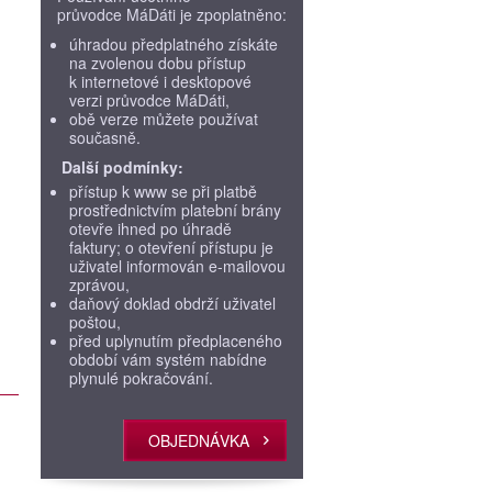
průvodce MáDáti je zpoplatněno:
úhradou předplatného získáte
na zvolenou dobu přístup
k internetové i desktopové
verzi průvodce MáDáti,
obě verze můžete používat
současně.
Další podmínky:
přístup k www se při platbě
prostřednictvím platební brány
otevře ihned po úhradě
faktury; o otevření přístupu je
uživatel informován e-mailovou
zprávou,
daňový doklad obdrží uživatel
poštou,
před uplynutím předplaceného
období vám systém nabídne
plynulé pokračování.
OBJEDNÁVKA