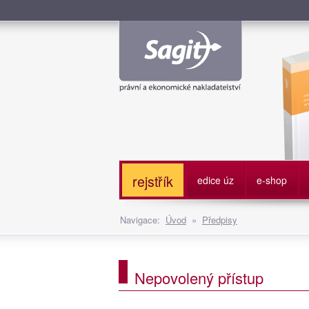
Služe
rejstřík
edice úz
e-shop
Navigace:
Úvod
»
Předpisy
Nepovolený přístup