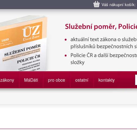
Váš nákupní košík:
bní poměr příslušníků bezpečnostních sborů, Policie ČR, Vězeňská sl
služby
zákony
M
á
D
áti
pro obce
ostatní
kontakty