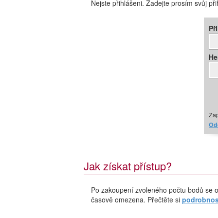
Nejste přihlášeni. Zadejte prosím svůj př
Př
He
Zap
Ode
Jak získat přístup?
Po zakoupení zvoleného počtu bodů se o
časově omezena. Přečtěte si
podrobnost