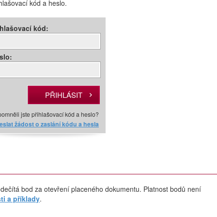
ihlašovací kód a heslo.
ihlašovací kód:
slo:
omněli jste přihlašovací kód a heslo?
slat žádost o zaslání kódu a hesla
dečítá bod za otevření placeného dokumentu. Platnost bodů není
i a příklady
.