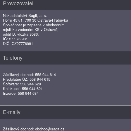
Provozovatel
Nakladatelství Sagit, a. s.
Horní 457/1, 700 30 Ostrava-Hrabůvka
Společnost je zapsaná v obchodním
rejstříku vedeném KS v Ostravě,
oddíl B, vložka 3086.
IČ: 277 76 981
DIČ: CZ27776981
Telefony
Zásilkový obchod: 558 944 614
Předplatné ÚZ: 558 944 615
Software: 558 944 629
Knihkupci: 558 944 621
Inzerce: 558 944 634
E-maily
Zásilkový obchod:
obchod@sagit.cz