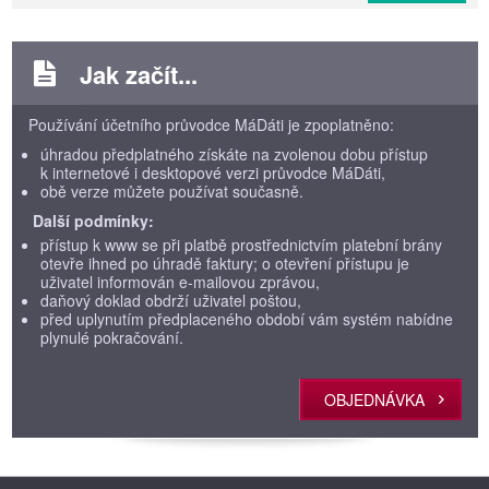
Jak začít...
Používání účetního průvodce MáDáti je zpoplatněno:
úhradou předplatného získáte na zvolenou dobu přístup
k internetové i desktopové verzi průvodce MáDáti,
obě verze můžete používat současně.
Další podmínky:
přístup k www se při platbě prostřednictvím platební brány
otevře ihned po úhradě faktury; o otevření přístupu je
uživatel informován e-mailovou zprávou,
daňový doklad obdrží uživatel poštou,
před uplynutím předplaceného období vám systém nabídne
plynulé pokračování.
OBJEDNÁVKA