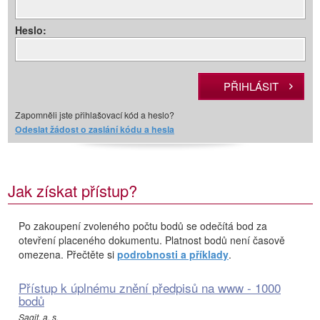
Heslo:
Zapomněli jste přihlašovací kód a heslo?
Odeslat žádost o zaslání kódu a hesla
Jak získat přístup?
Po zakoupení zvoleného počtu bodů se odečítá bod za
otevření placeného dokumentu. Platnost bodů není časově
omezena. Přečtěte si
podrobnosti a příklady
.
Přístup k úplnému znění předpisů na www - 1000
bodů
Sagit, a. s.