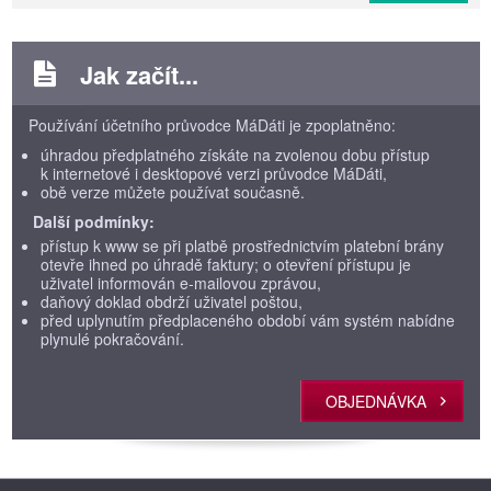
Jak začít...
Používání účetního průvodce MáDáti je zpoplatněno:
úhradou předplatného získáte na zvolenou dobu přístup
k internetové i desktopové verzi průvodce MáDáti,
obě verze můžete používat současně.
Další podmínky:
přístup k www se při platbě prostřednictvím platební brány
otevře ihned po úhradě faktury; o otevření přístupu je
uživatel informován e-mailovou zprávou,
daňový doklad obdrží uživatel poštou,
před uplynutím předplaceného období vám systém nabídne
plynulé pokračování.
OBJEDNÁVKA