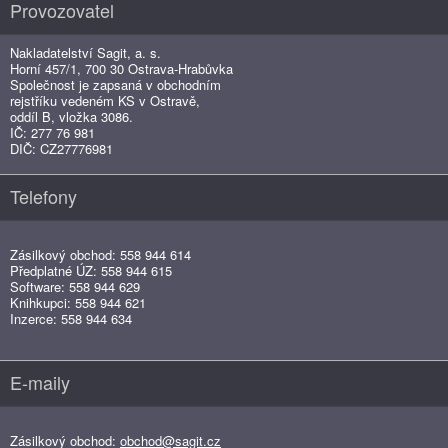
Provozovatel
Nakladatelství Sagit, a. s.
Horní 457/1, 700 30 Ostrava-Hrabůvka
Společnost je zapsaná v obchodním
rejstříku vedeném KS v Ostravě,
oddíl B, vložka 3086.
IČ: 277 76 981
DIČ: CZ27776981
Telefony
Zásilkový obchod: 558 944 614
Předplatné ÚZ: 558 944 615
Software: 558 944 629
Knihkupci: 558 944 621
Inzerce: 558 944 634
E-maily
Zásilkový obchod:
obchod@sagit.cz