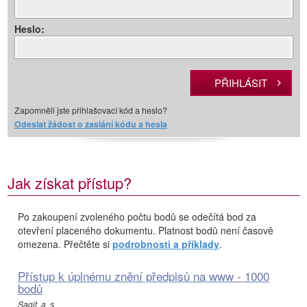
Heslo:
Zapomněli jste přihlašovací kód a heslo?
Odeslat žádost o zaslání kódu a hesla
Jak získat přístup?
Po zakoupení zvoleného počtu bodů se odečítá bod za
otevření placeného dokumentu. Platnost bodů není časově
omezena. Přečtěte si
podrobnosti a příklady
.
Přístup k úplnému znění předpisů na www - 1000
bodů
Sagit, a. s.