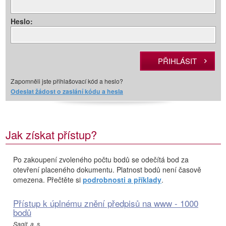
Heslo:
Zapomněli jste přihlašovací kód a heslo?
Odeslat žádost o zaslání kódu a hesla
Jak získat přístup?
Po zakoupení zvoleného počtu bodů se odečítá bod za
otevření placeného dokumentu. Platnost bodů není časově
omezena. Přečtěte si
podrobnosti a příklady
.
Přístup k úplnému znění předpisů na www - 1000
bodů
Sagit, a. s.