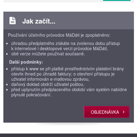
Jak začít...
Používání účetního průvodce MáDáti je zpoplatněno:
úhradou předplatného získáte na zvolenou dobu přístup
k internetové i desktopové verzi průvodce MáDáti,
obě verze můžete používat současně.
Další podmínky:
přístup k www se při platbě prostřednictvím platební brány
otevře ihned po úhradě faktury; o otevření přístupu je
uživatel informován e-mailovou zprávou,
daňový doklad obdrží uživatel poštou,
před uplynutím předplaceného období vám systém nabídne
plynulé pokračování.
OBJEDNÁVKA