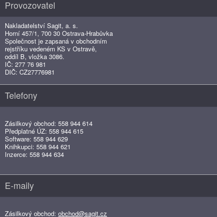
Provozovatel
Nakladatelství Sagit, a. s.
Horní 457/1, 700 30 Ostrava-Hrabůvka
Společnost je zapsaná v obchodním
rejstříku vedeném KS v Ostravě,
oddíl B, vložka 3086.
IČ: 277 76 981
DIČ: CZ27776981
Telefony
Zásilkový obchod: 558 944 614
Předplatné ÚZ: 558 944 615
Software: 558 944 629
Knihkupci: 558 944 621
Inzerce: 558 944 634
E-maily
Zásilkový obchod:
obchod@sagit.cz