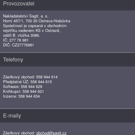
Provozovatel
Nakladatelství Sagit, a. s.
Horní 457/1, 700 30 Ostrava-Hrabůvka
Společnost je zapsaná v obchodním
rejstříku vedeném KS v Ostravě,
oddíl B, vložka 3086.
IČ: 277 76 981
DIČ: CZ27776981
Telefony
Zásilkový obchod: 558 944 614
Předplatné ÚZ: 558 944 615
Software: 558 944 629
Knihkupci: 558 944 621
Inzerce: 558 944 634
E-maily
Zásilkový obchod:
obchod@sagit.cz