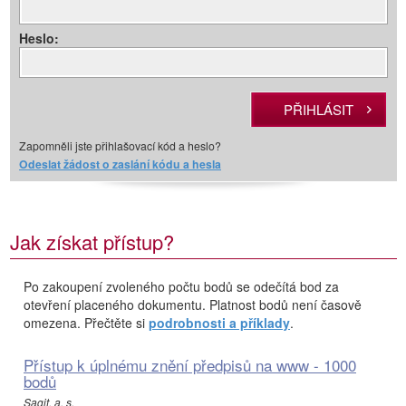
Heslo:
Zapomněli jste přihlašovací kód a heslo?
Odeslat žádost o zaslání kódu a hesla
Jak získat přístup?
Po zakoupení zvoleného počtu bodů se odečítá bod za
otevření placeného dokumentu. Platnost bodů není časově
omezena. Přečtěte si
podrobnosti a příklady
.
Přístup k úplnému znění předpisů na www - 1000
bodů
Sagit, a. s.