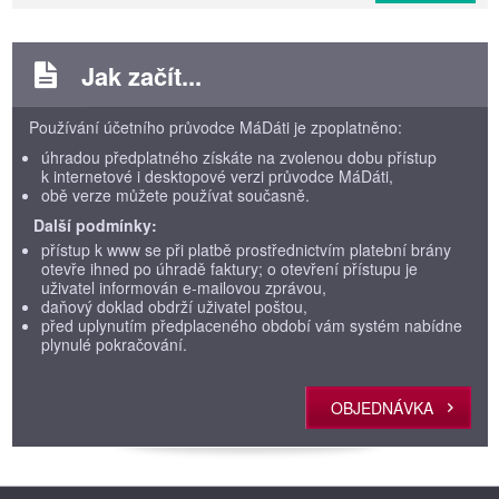
Jak začít...
Používání účetního průvodce MáDáti je zpoplatněno:
úhradou předplatného získáte na zvolenou dobu přístup
k internetové i desktopové verzi průvodce MáDáti,
obě verze můžete používat současně.
Další podmínky:
přístup k www se při platbě prostřednictvím platební brány
otevře ihned po úhradě faktury; o otevření přístupu je
uživatel informován e-mailovou zprávou,
daňový doklad obdrží uživatel poštou,
před uplynutím předplaceného období vám systém nabídne
plynulé pokračování.
OBJEDNÁVKA