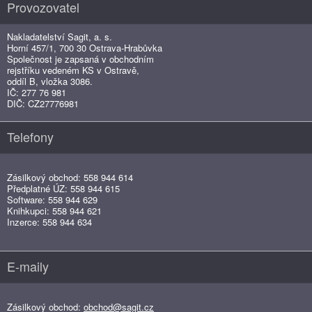
Provozovatel
Nakladatelství Sagit, a. s.
Horní 457/1, 700 30 Ostrava-Hrabůvka
Společnost je zapsaná v obchodním
rejstříku vedeném KS v Ostravě,
oddíl B, vložka 3086.
IČ: 277 76 981
DIČ: CZ27776981
Telefony
Zásilkový obchod: 558 944 614
Předplatné ÚZ: 558 944 615
Software: 558 944 629
Knihkupci: 558 944 621
Inzerce: 558 944 634
E-maily
Zásilkový obchod:
obchod@sagit.cz