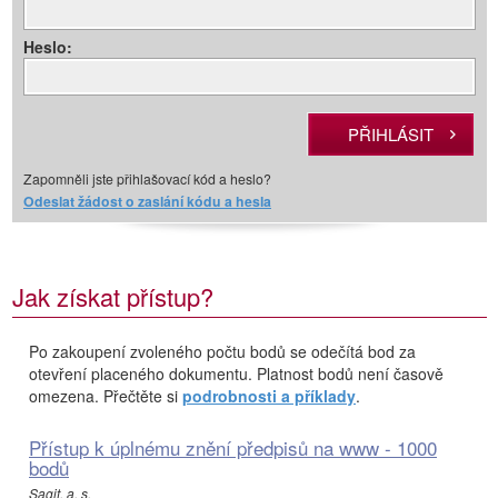
Heslo:
Zapomněli jste přihlašovací kód a heslo?
Odeslat žádost o zaslání kódu a hesla
Jak získat přístup?
Po zakoupení zvoleného počtu bodů se odečítá bod za
otevření placeného dokumentu. Platnost bodů není časově
omezena. Přečtěte si
podrobnosti a příklady
.
Přístup k úplnému znění předpisů na www - 1000
bodů
Sagit, a. s.