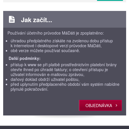
Jak začít...
Používání účetního průvodce MáDáti je zpoplatněno:
úhradou předplatného získáte na zvolenou dobu přístup
k internetové i desktopové verzi průvodce MáDáti,
obě verze můžete používat současně.
Další podmínky:
přístup k www se při platbě prostřednictvím platební brány
otevře ihned po úhradě faktury; o otevření přístupu je
uživatel informován e-mailovou zprávou,
daňový doklad obdrží uživatel poštou,
před uplynutím předplaceného období vám systém nabídne
plynulé pokračování.
OBJEDNÁVKA