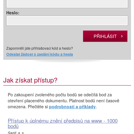
Heslo:
Zapomněli jste přihlašovací kód a heslo?
Odeslat žádost o zaslání kódu a hesla
Jak získat přístup?
Po zakoupení zvoleného počtu bodů se odečítá bod za
otevření placeného dokumentu. Platnost bodů není časově
omezena. Přečtěte si
podrobnosti a příklady
.
Přístup k úplnému znění předpisů na www - 1000
bodů
Sagit, a. s.