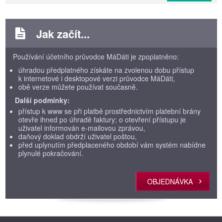
Jak začít...
Používání účetního průvodce MáDáti je zpoplatněno:
úhradou předplatného získáte na zvolenou dobu přístup
k internetové i desktopové verzi průvodce MáDáti,
obě verze můžete používat současně.
Další podmínky:
přístup k www se při platbě prostřednictvím platební brány
otevře ihned po úhradě faktury; o otevření přístupu je
uživatel informován e-mailovou zprávou,
daňový doklad obdrží uživatel poštou,
před uplynutím předplaceného období vám systém nabídne
plynulé pokračování.
OBJEDNÁVKA