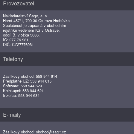
Provozovatel
Nakladatelství Sagit, a. s.
Horní 457/1, 700 30 Ostrava-Hrabůvka
Společnost je zapsaná v obchodním
rejstříku vedeném KS v Ostravě,
oddíl B, vložka 3086.
IČ: 277 76 981
DIČ: CZ27776981
Telefony
Zásilkový obchod: 558 944 614
Předplatné ÚZ: 558 944 615
Software: 558 944 629
Knihkupci: 558 944 621
Inzerce: 558 944 634
E-maily
Zásilkový obchod:
obchod@sagit.cz