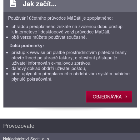
Jak začít...
Používání účetního průvodce MáDáti je zpoplatněno:
úhradou předplatného získáte na zvolenou dobu přístup
k internetové i desktopové verzi průvodce MáDáti,
obě verze můžete používat současně.
Další podmínky:
přístup k www se při platbě prostřednictvím platební brány
otevře ihned po úhradě faktury; o otevření přístupu je
uživatel informován e-mailovou zprávou,
daňový doklad obdrží uživatel poštou,
před uplynutím předplaceného období vám systém nabídne
plynulé pokračování.
OBJEDNÁVKA
Provozovatel
Nakladatelství Sagit, a. s.