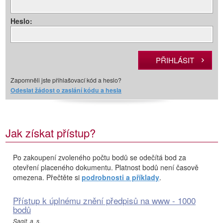
Heslo:
Zapomněli jste přihlašovací kód a heslo?
Odeslat žádost o zaslání kódu a hesla
Jak získat přístup?
Po zakoupení zvoleného počtu bodů se odečítá bod za
otevření placeného dokumentu. Platnost bodů není časově
omezena. Přečtěte si
podrobnosti a příklady
.
Přístup k úplnému znění předpisů na www - 1000
bodů
Sagit, a. s.