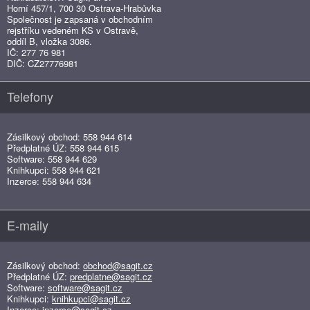
Horní 457/1, 700 30 Ostrava-Hrabůvka
Společnost je zapsaná v obchodním
rejstříku vedeném KS v Ostravě,
oddíl B, vložka 3086.
IČ: 277 76 981
DIČ: CZ27776981
Telefony
Zásilkový obchod: 558 944 614
Předplatné ÚZ: 558 944 615
Software: 558 944 629
Knihkupci: 558 944 621
Inzerce: 558 944 634
E-maily
Zásilkový obchod:
obchod@sagit.cz
Předplatné ÚZ:
predplatne@sagit.cz
Software:
software@sagit.cz
Knihkupci:
knihkupci@sagit.cz
Inzerce:
inzerce@sagit.cz