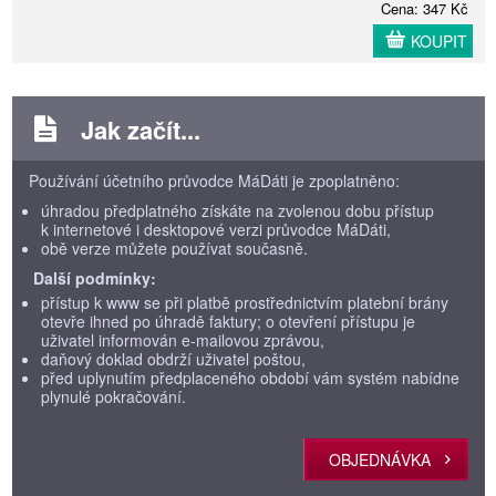
Cena: 347 Kč
KOUPIT
Jak začít...
Používání účetního průvodce MáDáti je zpoplatněno:
úhradou předplatného získáte na zvolenou dobu přístup
k internetové i desktopové verzi průvodce MáDáti,
obě verze můžete používat současně.
Další podmínky:
přístup k www se při platbě prostřednictvím platební brány
otevře ihned po úhradě faktury; o otevření přístupu je
uživatel informován e-mailovou zprávou,
daňový doklad obdrží uživatel poštou,
před uplynutím předplaceného období vám systém nabídne
plynulé pokračování.
OBJEDNÁVKA