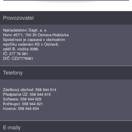
Provozovatel
Nakladatelství Sagit, a. s.
Horní 457/1, 700 30 Ostrava-Hrabůvka
Společnost je zapsaná v obchodním
rejstříku vedeném KS v Ostravě,
oddíl B, vložka 3086.
IČ: 277 76 981
DIČ: CZ27776981
Telefony
Zásilkový obchod: 558 944 614
Předplatné ÚZ: 558 944 615
Software: 558 944 629
Knihkupci: 558 944 621
Inzerce: 558 944 634
E-maily