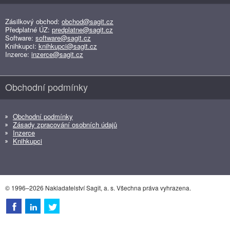
Zásilkový obchod:
obchod@sagit.cz
Předplatné ÚZ:
predplatne@sagit.cz
Software:
software@sagit.cz
Knihkupci:
knihkupci@sagit.cz
Inzerce:
inzerce@sagit.cz
Obchodní podmínky
Obchodní podmínky
Zásady zpracování osobních údajů
Inzerce
Knihkupci
© 1996–2026 Nakladatelství Sagit, a. s. Všechna práva vyhrazena.