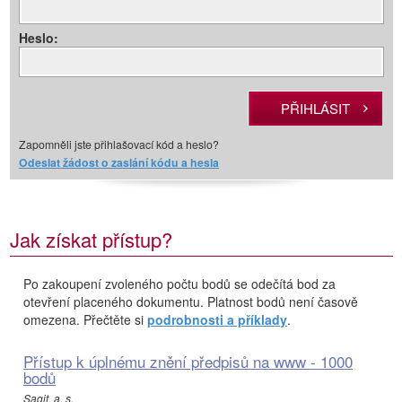
Heslo:
Zapomněli jste přihlašovací kód a heslo?
Odeslat žádost o zaslání kódu a hesla
Jak získat přístup?
Po zakoupení zvoleného počtu bodů se odečítá bod za
otevření placeného dokumentu. Platnost bodů není časově
omezena. Přečtěte si
podrobnosti a příklady
.
Přístup k úplnému znění předpisů na www - 1000
bodů
Sagit, a. s.