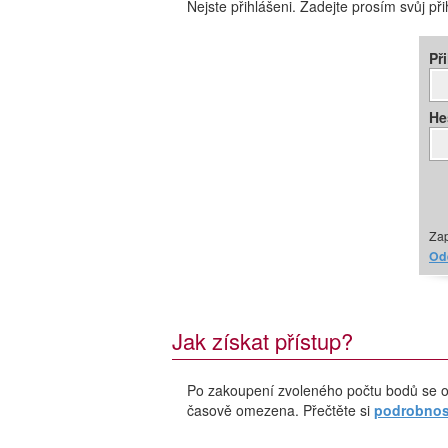
Nejste přihlášeni. Zadejte prosím svůj př
Př
He
Zap
Ode
Jak získat přístup?
Po zakoupení zvoleného počtu bodů se o
časově omezena. Přečtěte si
podrobnost