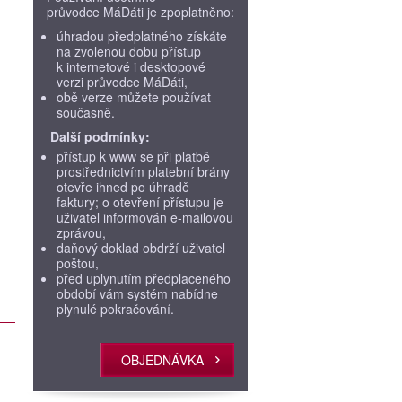
průvodce MáDáti je zpoplatněno:
úhradou předplatného získáte
na zvolenou dobu přístup
k internetové i desktopové
verzi průvodce MáDáti,
obě verze můžete používat
současně.
Další podmínky:
přístup k www se při platbě
prostřednictvím platební brány
otevře ihned po úhradě
faktury; o otevření přístupu je
uživatel informován e-mailovou
zprávou,
daňový doklad obdrží uživatel
poštou,
před uplynutím předplaceného
období vám systém nabídne
plynulé pokračování.
OBJEDNÁVKA