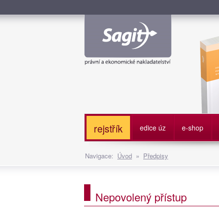
Služe
rejstřík
edice úz
e-shop
Navigace:
Úvod
»
Předpisy
Nepovolený přístup