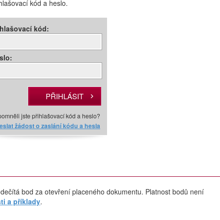
ihlašovací kód a heslo.
ihlašovací kód:
slo:
omněli jste přihlašovací kód a heslo?
slat žádost o zaslání kódu a hesla
dečítá bod za otevření placeného dokumentu. Platnost bodů není
i a příklady
.