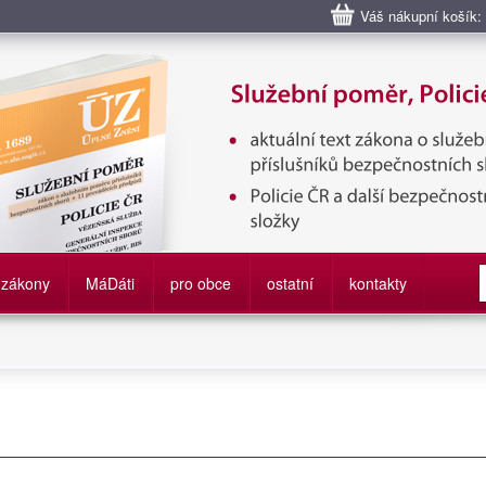
Váš nákupní košík:
bní poměr příslušníků bezpečnostních sborů, Policie ČR, Vězeňská sl
služby
zákony
M
á
D
áti
pro obce
ostatní
kontakty