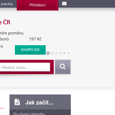
 prázdný
Přihlášení
užba, BIS, Zpravodajské
Vyhledat
Jak začít...
Používání účetního