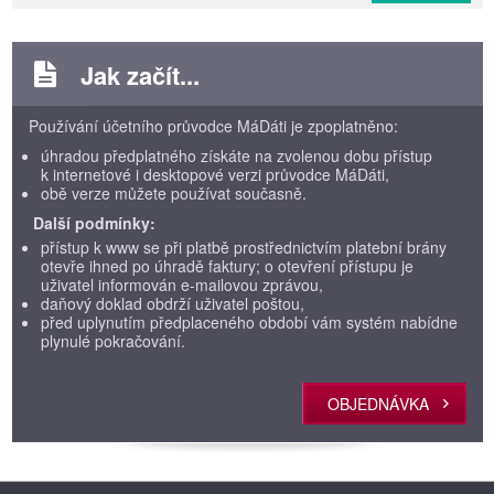
Jak začít...
Používání účetního průvodce MáDáti je zpoplatněno:
úhradou předplatného získáte na zvolenou dobu přístup
k internetové i desktopové verzi průvodce MáDáti,
obě verze můžete používat současně.
Další podmínky:
přístup k www se při platbě prostřednictvím platební brány
otevře ihned po úhradě faktury; o otevření přístupu je
uživatel informován e-mailovou zprávou,
daňový doklad obdrží uživatel poštou,
před uplynutím předplaceného období vám systém nabídne
plynulé pokračování.
OBJEDNÁVKA