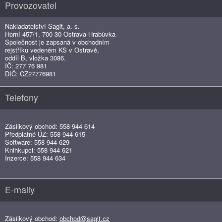
Provozovatel
Nakladatelství Sagit, a. s.
Horní 457/1, 700 30 Ostrava-Hrabůvka
Společnost je zapsaná v obchodním
rejstříku vedeném KS v Ostravě,
oddíl B, vložka 3086.
IČ: 277 76 981
DIČ: CZ27776981
Telefony
Zásilkový obchod: 558 944 614
Předplatné ÚZ: 558 944 615
Software: 558 944 629
Knihkupci: 558 944 621
Inzerce: 558 944 634
E-maily
Zásilkový obchod:
obchod@sagit.cz