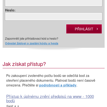
Heslo:
Zapomněli jste přihlašovací kód a heslo?
Odeslat žádost o zaslání kódu a hesla
Jak získat přístup?
Po zakoupení zvoleného počtu bodů se odečítá bod za
otevření placeného dokumentu. Platnost bodů není časově
omezena. Přečtěte si
podrobnosti a příklady
.
Přístup k úplnému znění předpisů na www - 1000
bodů
Sagit, a. s.