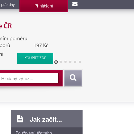
 prázdný
Přihlášení
užba, BIS, Zpravodajské
Vyhledat
Jak začít...
Používání účetního