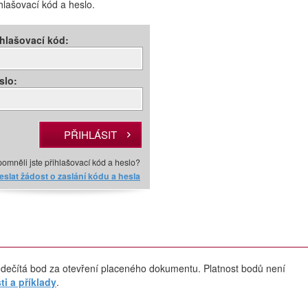
ihlašovací kód a heslo.
ihlašovací kód:
slo:
omněli jste přihlašovací kód a heslo?
slat žádost o zaslání kódu a hesla
dečítá bod za otevření placeného dokumentu. Platnost bodů není
i a příklady
.