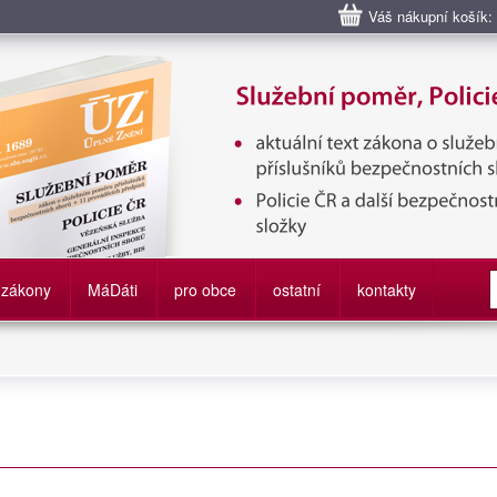
Váš nákupní košík:
bní poměr příslušníků bezpečnostních sborů, Policie ČR, Vězeňská sl
služby
zákony
M
á
D
áti
pro obce
ostatní
kontakty