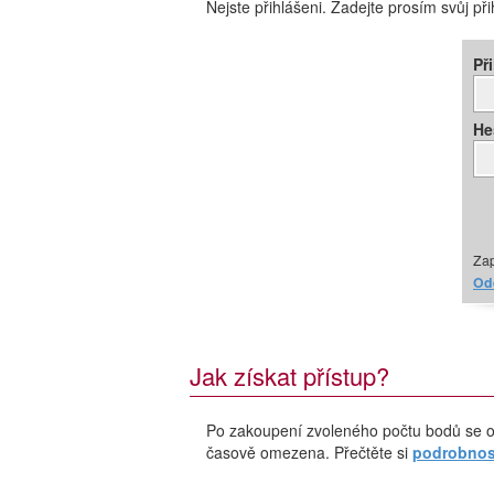
Nejste přihlášeni. Zadejte prosím svůj př
Př
He
Zap
Ode
Jak získat přístup?
Po zakoupení zvoleného počtu bodů se o
časově omezena. Přečtěte si
podrobnost