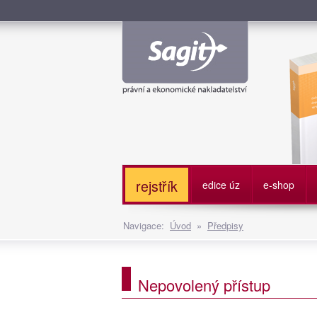
Služe
rejstřík
edice úz
e-shop
Navigace:
Úvod
»
Předpisy
Nepovolený přístup