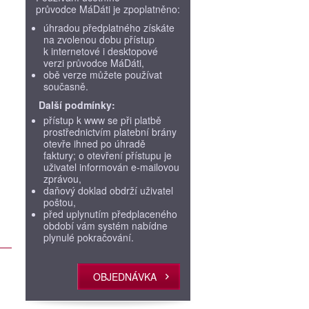
průvodce MáDáti je zpoplatněno:
úhradou předplatného získáte
na zvolenou dobu přístup
k internetové i desktopové
verzi průvodce MáDáti,
obě verze můžete používat
současně.
Další podmínky:
přístup k www se při platbě
prostřednictvím platební brány
otevře ihned po úhradě
faktury; o otevření přístupu je
uživatel informován e-mailovou
zprávou,
daňový doklad obdrží uživatel
poštou,
před uplynutím předplaceného
období vám systém nabídne
plynulé pokračování.
OBJEDNÁVKA