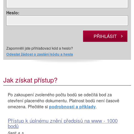
Heslo:
Zapomněli jste přihlašovací kód a heslo?
Odeslat žádost o zaslání kódu a hesla
Jak získat přístup?
Po zakoupení zvoleného počtu bodů se odečítá bod za
otevření placeného dokumentu. Platnost bodů není časově
omezena. Přečtěte si
podrobnosti a příklady
.
Přístup k úplnému znění předpisů na www - 1000
bodů
Sagit, a. s.