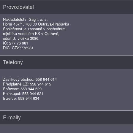
Provozovatel
Nakladatelství Sagit, a. s.
Horní 457/1, 700 30 Ostrava-Hrabůvka
Společnost je zapsaná v obchodním
rejstříku vedeném KS v Ostravě,
oddíl B, vložka 3086.
IČ: 277 76 981
DIČ: CZ27776981
Telefony
Zásilkový obchod: 558 944 614
Předplatné ÚZ: 558 944 615
Software: 558 944 629
Knihkupci: 558 944 621
Inzerce: 558 944 634
E-maily