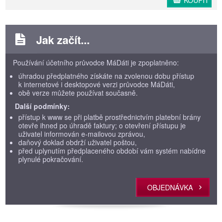
KOUPIT
Jak začít...
Používání účetního průvodce MáDáti je zpoplatněno:
úhradou předplatného získáte na zvolenou dobu přístup
k internetové i desktopové verzi průvodce MáDáti,
obě verze můžete používat současně.
Další podmínky:
přístup k www se při platbě prostřednictvím platební brány
otevře ihned po úhradě faktury; o otevření přístupu je
uživatel informován e-mailovou zprávou,
daňový doklad obdrží uživatel poštou,
před uplynutím předplaceného období vám systém nabídne
plynulé pokračování.
OBJEDNÁVKA