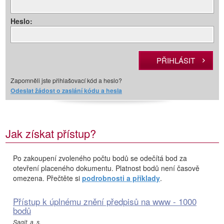
Heslo:
Zapomněli jste přihlašovací kód a heslo?
Odeslat žádost o zaslání kódu a hesla
Jak získat přístup?
Po zakoupení zvoleného počtu bodů se odečítá bod za
otevření placeného dokumentu. Platnost bodů není časově
omezena. Přečtěte si
podrobnosti a příklady
.
Přístup k úplnému znění předpisů na www - 1000
bodů
Sagit, a. s.