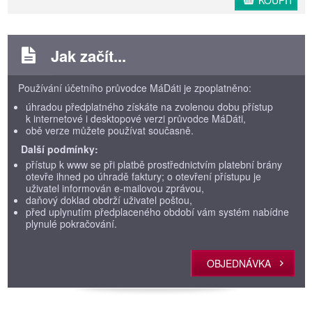
KOUPIT
Jak začít...
Používání účetního průvodce MáDáti je zpoplatněno:
úhradou předplatného získáte na zvolenou dobu přístup
k internetové i desktopové verzi průvodce MáDáti,
obě verze můžete používat současně.
Další podmínky:
přístup k www se při platbě prostřednictvím platební brány
otevře ihned po úhradě faktury; o otevření přístupu je
uživatel informován e-mailovou zprávou,
daňový doklad obdrží uživatel poštou,
před uplynutím předplaceného období vám systém nabídne
plynulé pokračování.
OBJEDNÁVKA