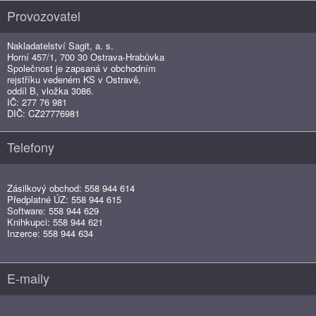
Provozovatel
Nakladatelství Sagit, a. s.
Horní 457/1, 700 30 Ostrava-Hrabůvka
Společnost je zapsaná v obchodním
rejstříku vedeném KS v Ostravě,
oddíl B, vložka 3086.
IČ: 277 76 981
DIČ: CZ27776981
Telefony
Zásilkový obchod: 558 944 614
Předplatné ÚZ: 558 944 615
Software: 558 944 629
Knihkupci: 558 944 621
Inzerce: 558 944 634
E-maily