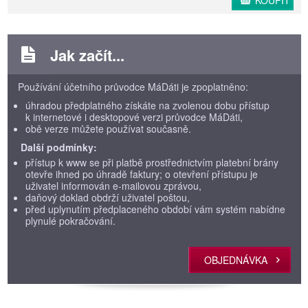
KOUPIT
Jak začít...
Používání účetního průvodce MáDáti je zpoplatněno:
úhradou předplatného získáte na zvolenou dobu přístup
k internetové i desktopové verzi průvodce MáDáti,
obě verze můžete používat současně.
Další podmínky:
přístup k www se při platbě prostřednictvím platební brány
otevře ihned po úhradě faktury; o otevření přístupu je
uživatel informován e-mailovou zprávou,
daňový doklad obdrží uživatel poštou,
před uplynutím předplaceného období vám systém nabídne
plynulé pokračování.
OBJEDNÁVKA