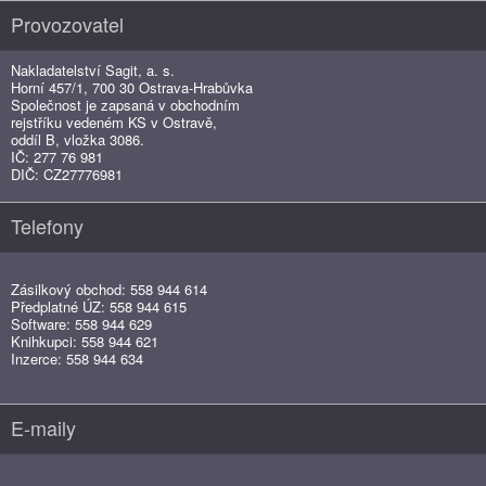
Provozovatel
Nakladatelství Sagit, a. s.
Horní 457/1, 700 30 Ostrava-Hrabůvka
Společnost je zapsaná v obchodním
rejstříku vedeném KS v Ostravě,
oddíl B, vložka 3086.
IČ: 277 76 981
DIČ: CZ27776981
Telefony
Zásilkový obchod: 558 944 614
Předplatné ÚZ: 558 944 615
Software: 558 944 629
Knihkupci: 558 944 621
Inzerce: 558 944 634
E-maily