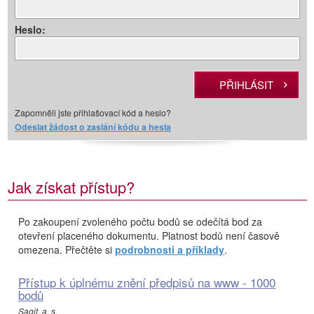
Heslo:
Zapomněli jste přihlašovací kód a heslo?
Odeslat žádost o zaslání kódu a hesla
Jak získat přístup?
Po zakoupení zvoleného počtu bodů se odečítá bod za
otevření placeného dokumentu. Platnost bodů není časově
omezena. Přečtěte si
podrobnosti a příklady
.
Přístup k úplnému znění předpisů na www - 1000
bodů
Sagit, a. s.