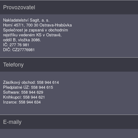
Provozovatel
Nakladatelství Sagit, a. s.
Horní 457/1, 700 30 Ostrava-Hrabůvka
Společnost je zapsaná v obchodním
rejstříku vedeném KS v Ostravě,
oddíl B, vložka 3086.
IČ: 277 76 981
DIČ: CZ27776981
Telefony
Zásilkový obchod: 558 944 614
Předplatné ÚZ: 558 944 615
Software: 558 944 629
Knihkupci: 558 944 621
Inzerce: 558 944 634
E-maily