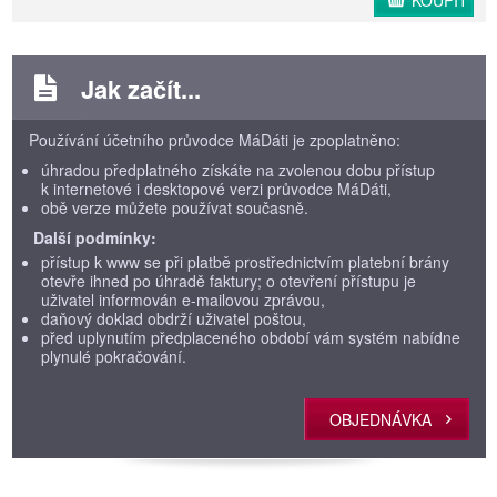
KOUPIT
Jak začít...
Používání účetního průvodce MáDáti je zpoplatněno:
úhradou předplatného získáte na zvolenou dobu přístup
k internetové i desktopové verzi průvodce MáDáti,
obě verze můžete používat současně.
Další podmínky:
přístup k www se při platbě prostřednictvím platební brány
otevře ihned po úhradě faktury; o otevření přístupu je
uživatel informován e-mailovou zprávou,
daňový doklad obdrží uživatel poštou,
před uplynutím předplaceného období vám systém nabídne
plynulé pokračování.
OBJEDNÁVKA