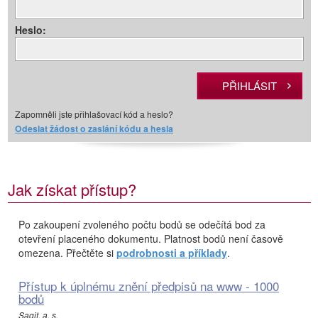
Heslo:
Zapomněli jste přihlašovací kód a heslo?
Odeslat žádost o zaslání kódu a hesla
Jak získat přístup?
Po zakoupení zvoleného počtu bodů se odečítá bod za
otevření placeného dokumentu. Platnost bodů není časově
omezena. Přečtěte si
podrobnosti a příklady
.
Přístup k úplnému znění předpisů na www - 1000
bodů
Sagit, a. s.