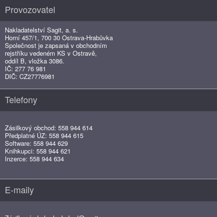
Provozovatel
Nakladatelství Sagit, a. s.
Horní 457/1, 700 30 Ostrava-Hrabůvka
Společnost je zapsaná v obchodním
rejstříku vedeném KS v Ostravě,
oddíl B, vložka 3086.
IČ: 277 76 981
DIČ: CZ27776981
Telefony
Zásilkový obchod: 558 944 614
Předplatné ÚZ: 558 944 615
Software: 558 944 629
Knihkupci: 558 944 621
Inzerce: 558 944 634
E-maily