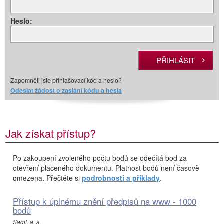
Heslo:
Zapomněli jste přihlašovací kód a heslo?
Odeslat žádost o zaslání kódu a hesla
Jak získat přístup?
Po zakoupení zvoleného počtu bodů se odečítá bod za
otevření placeného dokumentu. Platnost bodů není časově
omezena. Přečtěte si
podrobnosti a příklady
.
Přístup k úplnému znění předpisů na www - 1000
bodů
Sagit, a. s.