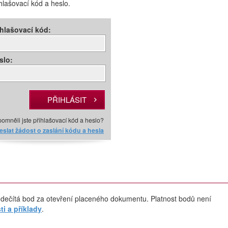
ihlašovací kód a heslo.
ihlašovací kód:
slo:
omněli jste přihlašovací kód a heslo?
slat žádost o zaslání kódu a hesla
dečítá bod za otevření placeného dokumentu. Platnost bodů není
i a příklady
.