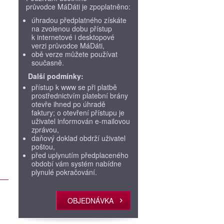
průvodce MáDáti je zpoplatněno:
úhradou předplatného získáte
na zvolenou dobu přístup
k internetové i desktopové
verzi průvodce MáDáti,
obě verze můžete používat
současně.
Další podmínky:
přístup k www se při platbě
prostřednictvím platební brány
otevře ihned po úhradě
faktury; o otevření přístupu je
uživatel informován e-mailovou
zprávou,
daňový doklad obdrží uživatel
poštou,
před uplynutím předplaceného
období vám systém nabídne
plynulé pokračování.
OBJEDNÁVKA