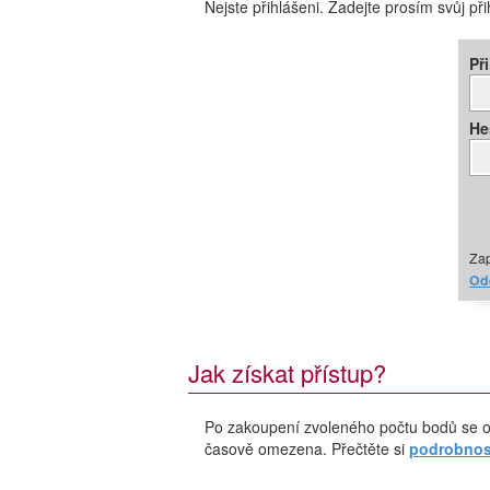
Nejste přihlášeni. Zadejte prosím svůj př
Př
He
Zap
Ode
Jak získat přístup?
Po zakoupení zvoleného počtu bodů se o
časově omezena. Přečtěte si
podrobnost