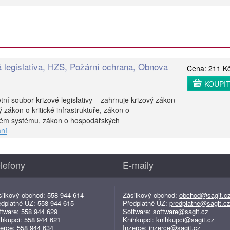
á legislativa, HZS, Požární ochrana, Obnova
Cena: 211 K
KOUPI
ní soubor krizové legislativy – zahrnuje krizový zákon
zákon o kritické infrastruktuře, zákon o
ém systému, zákon o hospodářských
ní
lefony
E-maily
silkový obchod: 558 944 614
Zásilkový obchod:
obchod@sagit.c
edplatné ÚZ: 558 944 615
Předplatné ÚZ:
predplatne@sagit.c
ftware: 558 944 629
Software:
software@sagit.cz
ihkupci: 558 944 621
Knihkupci:
knihkupci@sagit.cz
erce: 558 944 634
Inzerce:
inzerce@sagit.cz