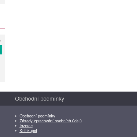
č
T
Obchodní podmínky
Obchodní podmínky
z
Zásady zpracování osobních údajů
z
Inzerce
Knihkupci