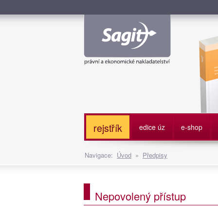
Služe
rejstřík
edice úz
e-shop
Navigace:
Úvod
»
Předpisy
Nepovolený přístup