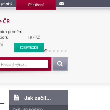
 prázdný
Přihlášení
užba, BIS, Zpravodajské
Vyhledat
Jak začít...
Používání účetního