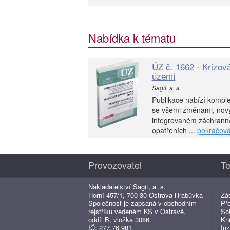
Nabídka k tématu
ÚZ č. 1662 - Krizov
území
Sagit, a. s.
Publikace nabízí komplet
se všemi změnami, nový 
integrovaném záchrann
opatřeních ...
pokračová
Provozovatel
Te
Nakladatelství Sagit, a. s.
Horní 457/1, 700 30 Ostrava-Hrabůvka
Zá
Společnost je zapsaná v obchodním
Př
rejstříku vedeném KS v Ostravě,
So
oddíl B, vložka 3086.
Kn
IČ: 277 76 981
Inz