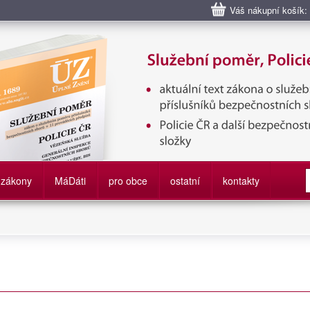
Váš nákupní košík:
bní poměr příslušníků bezpečnostních sborů, Policie ČR, Vězeňská sl
služby
zákony
M
á
D
áti
pro obce
ostatní
kontakty