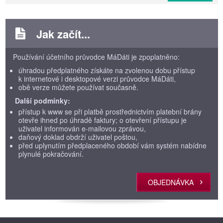
Jak začít...
Používání účetního průvodce MáDáti je zpoplatněno:
úhradou předplatného získáte na zvolenou dobu přístup
k internetové i desktopové verzi průvodce MáDáti,
obě verze můžete používat současně.
Další podmínky:
přístup k www se při platbě prostřednictvím platební brány
otevře ihned po úhradě faktury; o otevření přístupu je
uživatel informován e-mailovou zprávou,
daňový doklad obdrží uživatel poštou,
před uplynutím předplaceného období vám systém nabídne
plynulé pokračování.
OBJEDNÁVKA