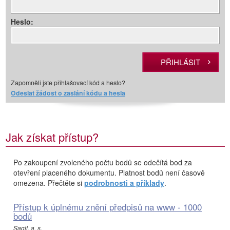
Heslo:
Zapomněli jste přihlašovací kód a heslo?
Odeslat žádost o zaslání kódu a hesla
Jak získat přístup?
Po zakoupení zvoleného počtu bodů se odečítá bod za
otevření placeného dokumentu. Platnost bodů není časově
omezena. Přečtěte si
podrobnosti a příklady
.
Přístup k úplnému znění předpisů na www - 1000
bodů
Sagit, a. s.