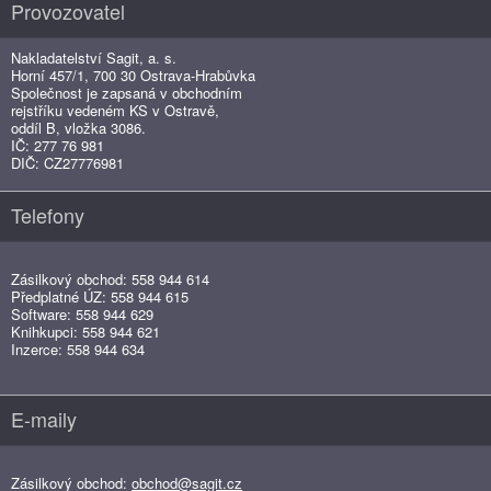
Provozovatel
Nakladatelství Sagit, a. s.
Horní 457/1, 700 30 Ostrava-Hrabůvka
Společnost je zapsaná v obchodním
rejstříku vedeném KS v Ostravě,
oddíl B, vložka 3086.
IČ: 277 76 981
DIČ: CZ27776981
Telefony
Zásilkový obchod: 558 944 614
Předplatné ÚZ: 558 944 615
Software: 558 944 629
Knihkupci: 558 944 621
Inzerce: 558 944 634
E-maily
Zásilkový obchod:
obchod@sagit.cz