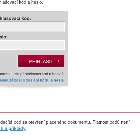
ihlašovací kód a heslo.
ihlašovací kód:
slo:
omněli jste přihlašovací kód a heslo?
slat žádost o zaslání kódu a hesla
dečítá bod za otevření placeného dokumentu. Platnost bodů není
i a příklady
.