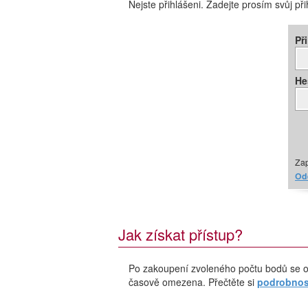
Nejste přihlášeni. Zadejte prosím svůj př
Př
He
Zap
Ode
Jak získat přístup?
Po zakoupení zvoleného počtu bodů se o
časově omezena. Přečtěte si
podrobnost