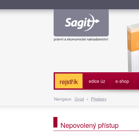
Služe
rejstřík
edice úz
e-shop
Navigace:
Úvod
»
Předpisy
Nepovolený přístup