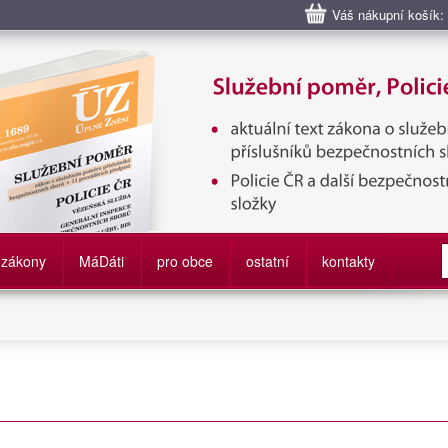
Váš nákupní košík:
bní poměr příslušníků bezpečnostních sborů, Policie ČR, Vězeňská sl
služby
zákony
M
á
D
áti
pro obce
ostatní
kontakty