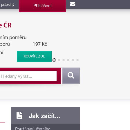
 prázdný
Přihlášení
užba, BIS, Zpravodajské
Vyhledat
Jak začít...
Používání účetního