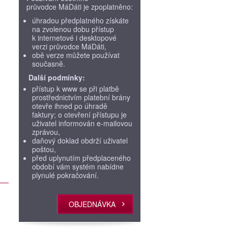
průvodce MáDáti je zpoplatněno:
úhradou předplatného získáte
na zvolenou dobu přístup
k internetové i desktopové
verzi průvodce MáDáti,
obě verze můžete používat
současně.
Další podmínky:
přístup k www se při platbě
prostřednictvím platební brány
otevře ihned po úhradě
faktury; o otevření přístupu je
uživatel informován e-mailovou
zprávou,
daňový doklad obdrží uživatel
poštou,
před uplynutím předplaceného
období vám systém nabídne
plynulé pokračování.
OBJEDNÁVKA