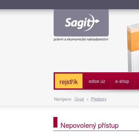
Služe
rejstřík
edice úz
e-shop
Navigace:
Úvod
»
Předpisy
Nepovolený přístup