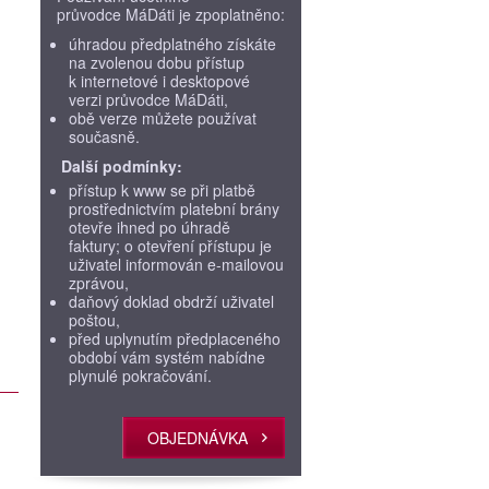
průvodce MáDáti je zpoplatněno:
úhradou předplatného získáte
na zvolenou dobu přístup
k internetové i desktopové
verzi průvodce MáDáti,
obě verze můžete používat
současně.
Další podmínky:
přístup k www se při platbě
prostřednictvím platební brány
otevře ihned po úhradě
faktury; o otevření přístupu je
uživatel informován e-mailovou
zprávou,
daňový doklad obdrží uživatel
poštou,
před uplynutím předplaceného
období vám systém nabídne
plynulé pokračování.
OBJEDNÁVKA