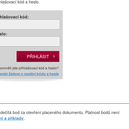
ihlašovací kód a heslo.
ihlašovací kód:
slo:
omněli jste přihlašovací kód a heslo?
slat žádost o zaslání kódu a hesla
dečítá bod za otevření placeného dokumentu. Platnost bodů není
i a příklady
.