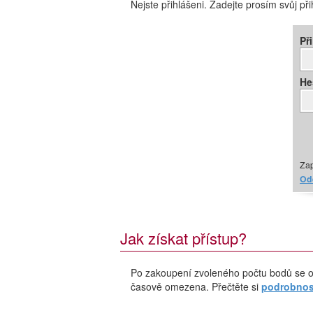
Nejste přihlášeni. Zadejte prosím svůj př
Př
He
Zap
Ode
Jak získat přístup?
Po zakoupení zvoleného počtu bodů se o
časově omezena. Přečtěte si
podrobnost