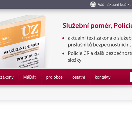
Váš nákupní košík:
bní poměr příslušníků bezpečnostních sborů, Policie ČR, Vězeňská sl
služby
zákony
M
á
D
áti
pro obce
ostatní
kontakty