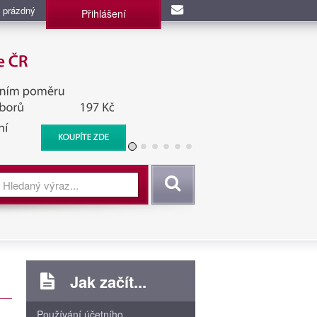
 prázdný
Přihlášení
užba, BIS, Zpravodajské
Vyhledat
Jak začít...
Používání účetního