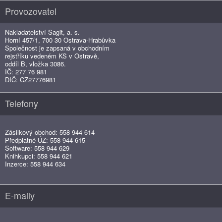
Provozovatel
Nakladatelství Sagit, a. s.
Horní 457/1, 700 30 Ostrava-Hrabůvka
Společnost je zapsaná v obchodním
rejstříku vedeném KS v Ostravě,
oddíl B, vložka 3086.
IČ: 277 76 981
DIČ: CZ27776981
Telefony
Zásilkový obchod: 558 944 614
Předplatné ÚZ: 558 944 615
Software: 558 944 629
Knihkupci: 558 944 621
Inzerce: 558 944 634
E-maily