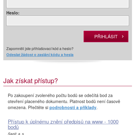
Heslo:
Zapomněli jste přihlašovací kód a heslo?
Odeslat žádost o zaslání kódu a hesla
Jak získat přístup?
Po zakoupení zvoleného počtu bodů se odečítá bod za
otevření placeného dokumentu. Platnost bodů není časově
omezena. Přečtěte si
podrobnosti a příklady
.
Přístup k úplnému znění předpisů na www - 1000
bodů
Sagit, a. s.