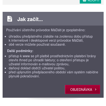
KOUPIT
Jak začít...
Používání účetního průvodce MáDáti je zpoplatněno:
úhradou předplatného získáte na zvolenou dobu přístup
k internetové i desktopové verzi průvodce MáDáti,
obě verze můžete používat současně.
Další podmínky:
přístup k www se při platbě prostřednictvím platební brány
otevře ihned po úhradě faktury; o otevření přístupu je
uživatel informován e-mailovou zprávou,
daňový doklad obdrží uživatel poštou,
před uplynutím předplaceného období vám systém nabídne
plynulé pokračování.
OBJEDNÁVKA