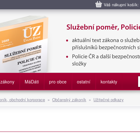
Váš nákupní košík:
bní poměr příslušníků bezpečnostních sborů, Policie ČR, Vězeňská sl
služby
zákony
M
á
D
áti
pro obce
ostatní
kontakty
ník, obchodní korporace
»
Občanský zákoník
»
Užitečné odkazy