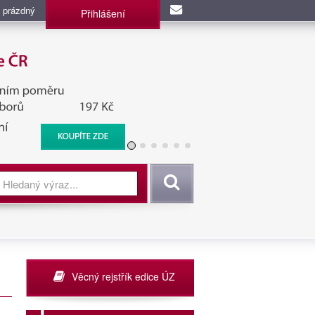
 prázdný
Přihlášení
užba, BIS, Zpravodajské
Vyhledat
Věcný rejstřík edice ÚZ