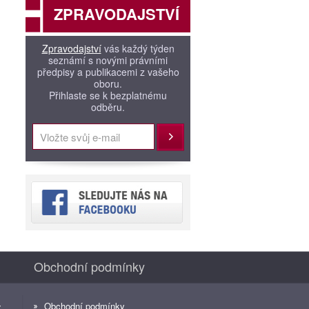
ZPRAVODAJSTVÍ
Zpravodajství
vás každý týden
seznámí s novými právními
předpisy a publikacemi z vašeho
oboru.
Přihlaste se k bezplatnému
odběru.
Přihlásit
Obchodní podmínky
Obchodní podmínky
z