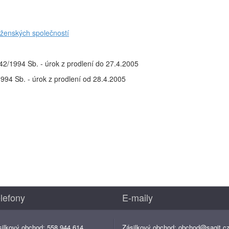
boženských společností
142/1994 Sb. - úrok z prodlení do 27.4.2005
1994 Sb. - úrok z prodlení od 28.4.2005
lefony
E-maily
silkový obchod: 558 944 614
Zásilkový obchod:
obchod@sagit.c