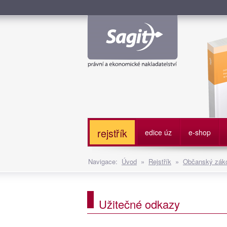
Služe
rejstřík
edice úz
e-shop
Navigace:
Úvod
»
Rejstřík
»
Občanský záko
Užitečné odkazy