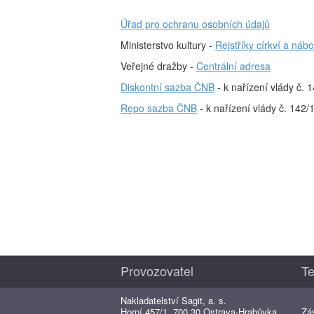
Úřad pro ochranu osobních údajů
Ministerstvo kultury -
Rejstříky církví a ná
Veřejné dražby -
Centrální adresa
Diskontní sazba ČNB
- k nařízení vlády č. 
Repo sazba ČNB
- k nařízení vlády č. 142/
Provozovatel
Te
Nakladatelství Sagit, a. s.
Horní 457/1, 700 30 Ostrava-Hrabůvka
Zá