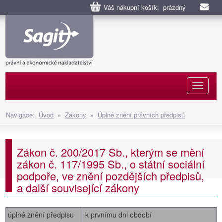
Váš nákupní košík: prázdný
Naviga
Navigace:
Úvod
»
Zákony
»
Úplné znění právních předpisů
Zákon č. 200/2017 Sb., kterým se mění
zákon č. 117/1995 Sb., o státní sociální
podpoře, ve znění pozdějších předpisů,
a další související zákony
úplné znění předpisu
k prvnímu dni období