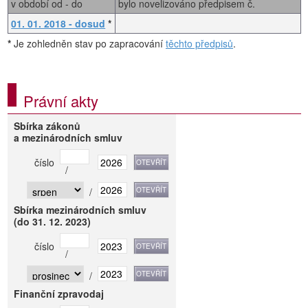
v období od - do
bylo novelizováno předpisem č.
01. 01. 2018 - dosud
*
*
Je zohledněn stav po zapracování
těchto předpisů
.
Právní akty
Sbírka zákonů
a mezinárodních smluv
číslo
/
/
Sbírka mezinárodních smluv
(do 31. 12. 2023)
číslo
/
/
Finanční zpravodaj