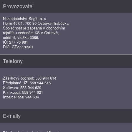
Provozovatel
Nakladatelství Sagit, a. s.
Horní 457/1, 700 30 Ostrava-Hrabůvka
Společnost je zapsaná v obchodním
rejstříku vedeném KS v Ostravě,
oddíl B, vložka 3086.
IČ: 277 76 981
DIČ: CZ27776981
Telefony
Zásilkový obchod: 558 944 614
Předplatné ÚZ: 558 944 615
Software: 558 944 629
Knihkupci: 558 944 621
Inzerce: 558 944 634
E-maily