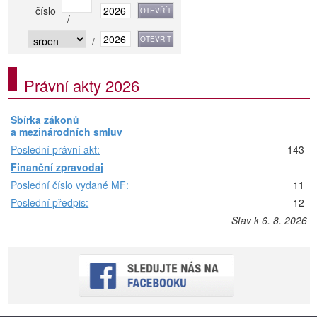
číslo
/
/
Právní akty 2026
Sbírka zákonů
a mezinárodních smluv
Poslední právní akt:
143
Finanční zpravodaj
Poslední číslo vydané MF:
11
Poslední předpis:
12
Stav k 6. 8. 2026