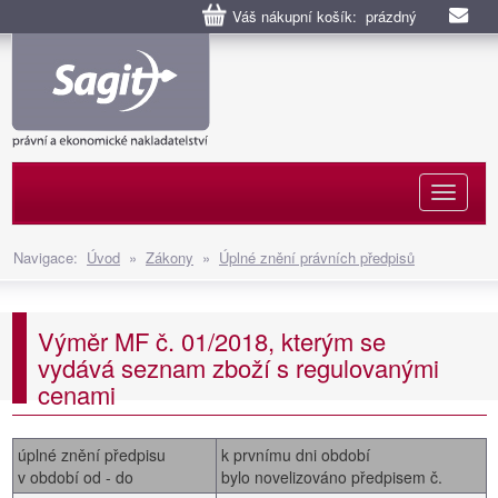
Váš nákupní košík: prázdný
Naviga
Navigace:
Úvod
»
Zákony
»
Úplné znění právních předpisů
Výměr MF č. 01/2018, kterým se
vydává seznam zboží s regulovanými
cenami
úplné znění předpisu
k prvnímu dni období
v období od - do
bylo novelizováno předpisem č.