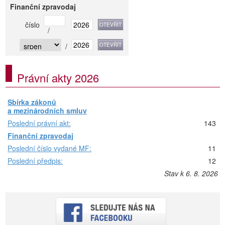
Finanční zpravodaj
číslo
/
/
Právní akty 2026
Sbírka zákonů
a mezinárodních smluv
Poslední právní akt:
143
Finanční zpravodaj
Poslední číslo vydané MF:
11
Poslední předpis:
12
Stav k 6. 8. 2026