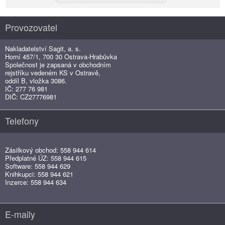
Provozovatel
Nakladatelství Sagit, a. s.
Horní 457/1, 700 30 Ostrava-Hrabůvka
Společnost je zapsaná v obchodním
rejstříku vedeném KS v Ostravě,
oddíl B, vložka 3086.
IČ: 277 76 981
DIČ: CZ27776981
Telefony
Zásilkový obchod: 558 944 614
Předplatné ÚZ: 558 944 615
Software: 558 944 629
Knihkupci: 558 944 621
Inzerce: 558 944 634
E-maily