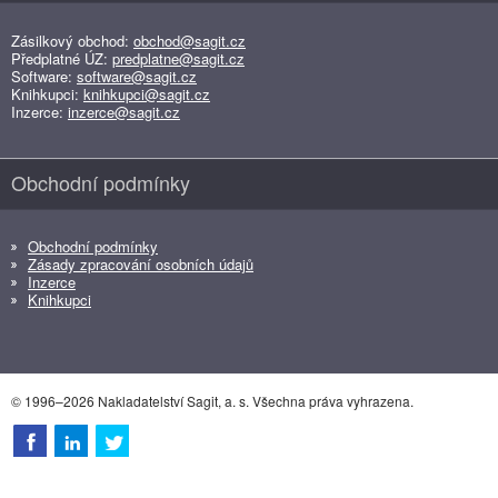
Zásilkový obchod:
obchod@sagit.cz
Předplatné ÚZ:
predplatne@sagit.cz
Software:
software@sagit.cz
Knihkupci:
knihkupci@sagit.cz
Inzerce:
inzerce@sagit.cz
Obchodní podmínky
Obchodní podmínky
Zásady zpracování osobních údajů
Inzerce
Knihkupci
© 1996–2026 Nakladatelství Sagit, a. s. Všechna práva vyhrazena.