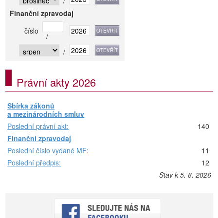
/
Finanční zpravodaj
číslo
/
/
Právní akty 2026
Sbírka zákonů
a mezinárodních smluv
Poslední právní akt:
140
Finanční zpravodaj
Poslední číslo vydané MF:
11
Poslední předpis:
12
Stav k 5. 8. 2026