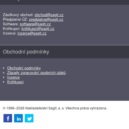
Zásilkový obchod:
obchod@sagit.cz
Předplatné ÚZ:
predplatne@sagit.cz
Software:
software@sagit.cz
Knihkupci:
knihkupci@sagit.cz
Inzerce:
inzerce@sagit.cz
Obchodní podmínky
Obchodní podmínky
Zásady zpracování osobních údajů
Inzerce
Knihkupci
© 1996–2026 Nakladatelství Sagit, a. s. Všechna práva vyhrazena.