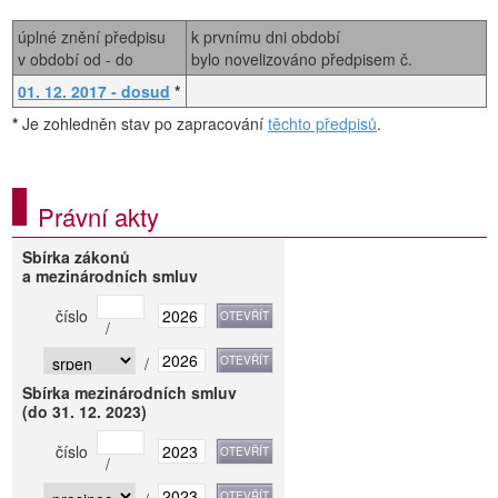
úplné znění předpisu
k prvnímu dni období
v období od - do
bylo novelizováno předpisem č.
01. 12. 2017 - dosud
*
*
Je zohledněn stav po zapracování
těchto předpisů
.
Právní akty
Sbírka zákonů
a mezinárodních smluv
číslo
/
/
Sbírka mezinárodních smluv
(do 31. 12. 2023)
číslo
/