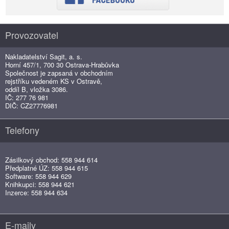
Provozovatel
Nakladatelství Sagit, a. s.
Horní 457/1, 700 30 Ostrava-Hrabůvka
Společnost je zapsaná v obchodním
rejstříku vedeném KS v Ostravě,
oddíl B, vložka 3086.
IČ: 277 76 981
DIČ: CZ27776981
Telefony
Zásilkový obchod: 558 944 614
Předplatné ÚZ: 558 944 615
Software: 558 944 629
Knihkupci: 558 944 621
Inzerce: 558 944 634
E-maily