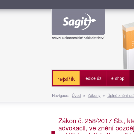
Služe
rejstřík
edice úz
e-shop
Navigace:
Úvod
»
Zákony
»
Úplné znění pr
Zákon č. 258/2017 Sb., kt
advokacii, ve znění pozdě