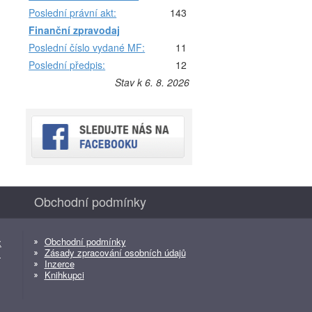
Poslední právní akt:
143
Finanční zpravodaj
Poslední číslo vydané MF:
11
Poslední předpis:
12
Stav k 6. 8. 2026
Obchodní podmínky
Obchodní podmínky
z
Zásady zpracování osobních údajů
z
Inzerce
Knihkupci