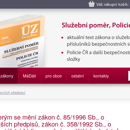
Váš nákupní košík:
bní poměr příslušníků bezpečnostních sborů, Policie ČR, Vězeňská sl
služby
zákony
M
á
D
áti
pro obce
ostatní
kontakty
ávních předpisů
erým se mění zákon č. 85/1996 Sb., o
jších předpisů, zákon č. 358/1992 Sb., o