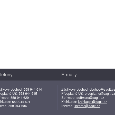
lefony
E-maily
silkový obchod: 558 944 614
Zásilkový obchod:
obchod@sagit.c
edplatné ÚZ: 558 944 615
Předplatné ÚZ:
predplatne@sagit.c
ftware: 558 944 629
Software:
software@sagit.cz
ihkupci: 558 944 621
Knihkupci:
knihkupci@sagit.cz
erce: 558 944 634
Inzerce:
inzerce@sagit.cz