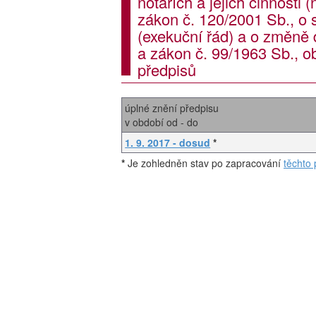
notářích a jejich činnosti 
zákon č. 120/2001 Sb., o 
(exekuční řád) a o změně 
a zákon č. 99/1963 Sb., o
předpisů
úplné znění předpisu
v období od - do
1. 9. 2017 - dosud
*
*
Je zohledněn stav po zapracování
těchto 