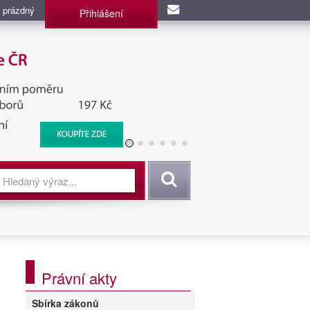
 prázdný
Přihlášení
užba, BIS, Zpravodajské
Vyhledat
Právní akty
Sbírka zákonů