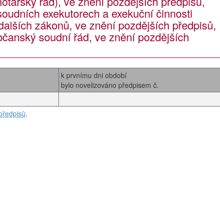
(notářský řád), ve znění pozdějších předpisů,
soudních exekutorech a exekuční činnosti
dalších zákonů, ve znění pozdějších předpisů,
bčanský soudní řád, ve znění pozdějších
k prvnímu dni období
bylo novelizováno předpisem č.
předpisů
.