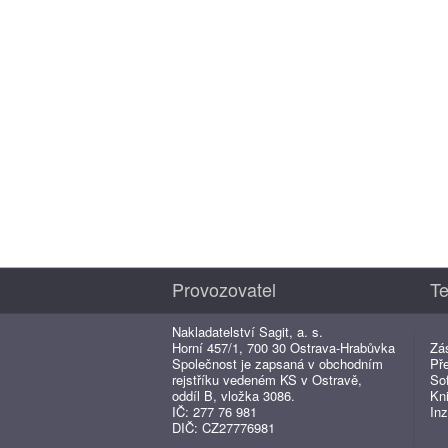
Provozovatel
Te
Nakladatelství Sagit, a. s.
Horní 457/1, 700 30 Ostrava-Hrabůvka
Zá
Společnost je zapsaná v obchodním
Př
rejstříku vedeném KS v Ostravě,
So
oddíl B, vložka 3086.
Kn
IČ: 277 76 981
Inz
DIČ: CZ27776981