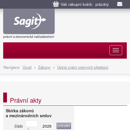
Váš nákupní košík: prázdný
Naviga
Navigace:
Úvod
»
Zákony
»
Úplné znění právních předpisů
Právní akty
Sbírka zákonů
a mezinárodních smluv
číslo
/