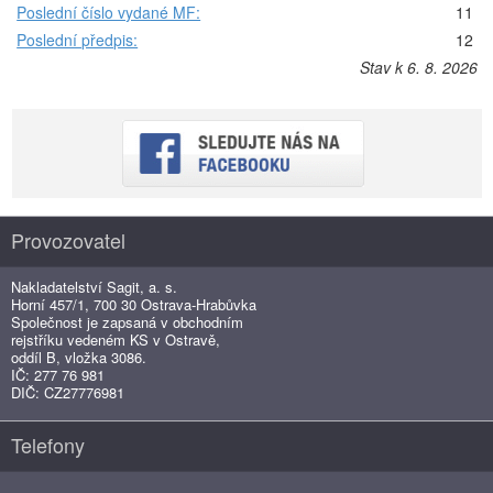
Poslední číslo vydané MF:
11
Poslední předpis:
12
Stav k 6. 8. 2026
Provozovatel
Nakladatelství Sagit, a. s.
Horní 457/1, 700 30 Ostrava-Hrabůvka
Společnost je zapsaná v obchodním
rejstříku vedeném KS v Ostravě,
oddíl B, vložka 3086.
IČ: 277 76 981
DIČ: CZ27776981
Telefony