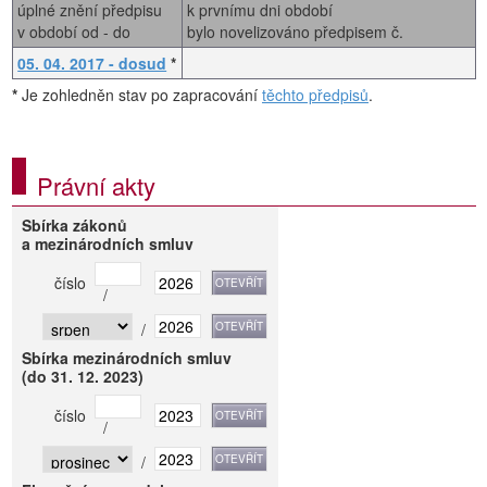
úplné znění předpisu
k prvnímu dni období
v období od - do
bylo novelizováno předpisem č.
05. 04. 2017 - dosud
*
*
Je zohledněn stav po zapracování
těchto předpisů
.
Právní akty
Sbírka zákonů
a mezinárodních smluv
číslo
/
/
Sbírka mezinárodních smluv
(do 31. 12. 2023)
číslo
/
/