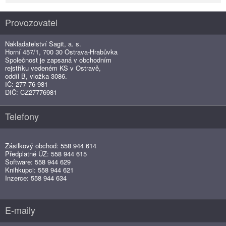
Provozovatel
Nakladatelství Sagit, a. s.
Horní 457/1, 700 30 Ostrava-Hrabůvka
Společnost je zapsaná v obchodním
rejstříku vedeném KS v Ostravě,
oddíl B, vložka 3086.
IČ: 277 76 981
DIČ: CZ27776981
Telefony
Zásilkový obchod: 558 944 614
Předplatné ÚZ: 558 944 615
Software: 558 944 629
Knihkupci: 558 944 621
Inzerce: 558 944 634
E-maily