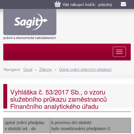
Váš nákupní košík: prázdný
Naviga
Navigace:
Úvod
»
Zákony
»
Úplné znění právních předpisů
Vyhláška č. 53/2017 Sb., o vzoru
služebního průkazu zaměstnanců
Finančního analytického úřadu
úplné znění předpisu
k prvnímu dni období
v období od - do
bylo novelizováno předpisem č.