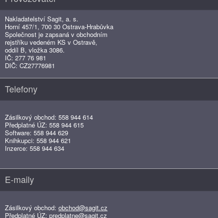
Nakladatelství Sagit, a. s.
Horní 457/1, 700 30 Ostrava-Hrabůvka
Společnost je zapsaná v obchodním
rejstříku vedeném KS v Ostravě,
oddíl B, vložka 3086.
IČ: 277 76 981
DIČ: CZ27776981
Telefony
Zásilkový obchod: 558 944 614
Předplatné ÚZ: 558 944 615
Software: 558 944 629
Knihkupci: 558 944 621
Inzerce: 558 944 634
E-maily
Zásilkový obchod:
obchod@sagit.cz
Předplatné ÚZ:
predplatne@sagit.cz