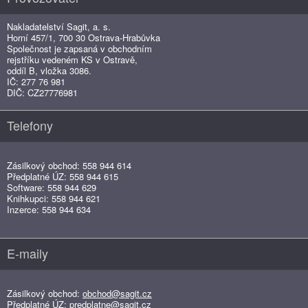
Nakladatelství Sagit, a. s.
Horní 457/1, 700 30 Ostrava-Hrabůvka
Společnost je zapsaná v obchodním
rejstříku vedeném KS v Ostravě,
oddíl B, vložka 3086.
IČ: 277 76 981
DIČ: CZ27776981
Telefony
Zásilkový obchod: 558 944 614
Předplatné ÚZ: 558 944 615
Software: 558 944 629
Knihkupci: 558 944 621
Inzerce: 558 944 634
E-maily
Zásilkový obchod:
obchod@sagit.cz
Předplatné ÚZ:
predplatne@sagit.cz