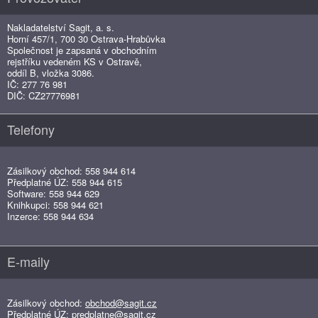
Nakladatelství Sagit, a. s.
Horní 457/1, 700 30 Ostrava-Hrabůvka
Společnost je zapsaná v obchodním
rejstříku vedeném KS v Ostravě,
oddíl B, vložka 3086.
IČ: 277 76 981
DIČ: CZ27776981
Telefony
Zásilkový obchod: 558 944 614
Předplatné ÚZ: 558 944 615
Software: 558 944 629
Knihkupci: 558 944 621
Inzerce: 558 944 634
E-maily
Zásilkový obchod:
obchod@sagit.cz
Předplatné ÚZ:
predplatne@sagit.cz