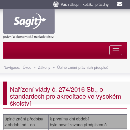
Váš nákupní košík: prázdný
Naviga
Navigace:
Úvod
»
Zákony
»
Úplné znění právních předpisů
Nařízení vlády č. 274/2016 Sb., o
standardech pro akreditace ve vysokém
školství
úplné znění předpisu
k prvnímu dni období
v období od - do
bylo novelizováno předpisem č.