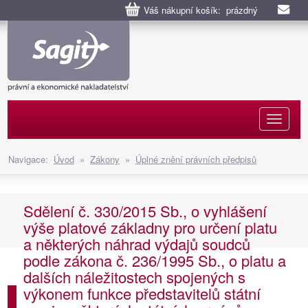
Váš nákupní košík: prázdný
Naviga
Navigace:
Úvod
»
Zákony
»
Úplné znění právních předpisů
Sdělení č. 330/2015 Sb., o vyhlášení
výše platové základny pro určení platu
a některých náhrad výdajů soudců
podle zákona č. 236/1995 Sb., o platu a
dalších náležitostech spojených s
výkonem funkce představitelů státní