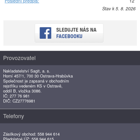
Poslední předpis:
12
Stav k 5. 8. 2026
Provozovatel
Nakladatelství Sagit, a. s.
Horní 457/1, 700 30 Ostrava-Hrabůvka
Společnost je zapsaná v obchodním
rejstříku vedeném KS v Ostravě,
oddíl B, vložka 3086.
IČ: 277 76 981
DIČ: CZ27776981
Telefony
Zásilkový obchod: 558 944 614
Předplatné ÚZ: 558 944 615