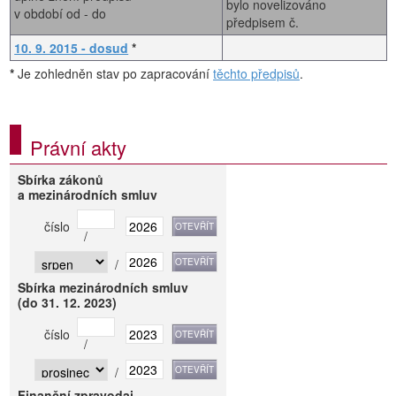
bylo novelizováno
v období od - do
předpisem č.
10. 9. 2015 - dosud
*
*
Je zohledněn stav po zapracování
těchto předpisů
.
Právní akty
Sbírka zákonů
a mezinárodních smluv
číslo
/
/
Sbírka mezinárodních smluv
(do 31. 12. 2023)
číslo
/
/
Finanční zpravodaj