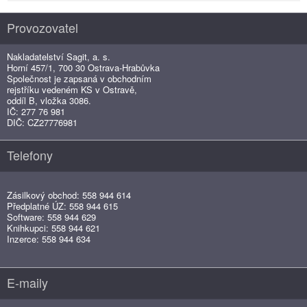
Provozovatel
Nakladatelství Sagit, a. s.
Horní 457/1, 700 30 Ostrava-Hrabůvka
Společnost je zapsaná v obchodním
rejstříku vedeném KS v Ostravě,
oddíl B, vložka 3086.
IČ: 277 76 981
DIČ: CZ27776981
Telefony
Zásilkový obchod: 558 944 614
Předplatné ÚZ: 558 944 615
Software: 558 944 629
Knihkupci: 558 944 621
Inzerce: 558 944 634
E-maily