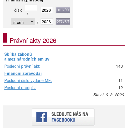
číslo
/
/
Právní akty 2026
Sbírka zákonů
a mezinárodních smluv
Poslední právní akt:
143
Finanční zpravodaj
Poslední číslo vydané MF:
11
Poslední předpis:
12
Stav k 6. 8. 2026