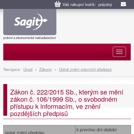
Váš nákupní košík: prázdný
Naviga
Navigace:
Úvod
»
Zákony
»
Úplné znění právních předpisů
Zákon č. 222/2015 Sb., kterým se mění
zákon č. 106/1999 Sb., o svobodném
přístupu k informacím, ve znění
pozdějších předpisů
k prvnímu dni období
úplné znění předpisu