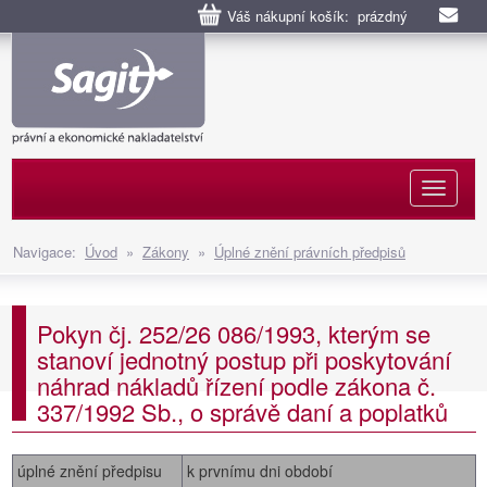
Váš nákupní košík: prázdný
Naviga
Navigace:
Úvod
»
Zákony
»
Úplné znění právních předpisů
Pokyn čj. 252/26 086/1993, kterým se
stanoví jednotný postup při poskytování
náhrad nákladů řízení podle zákona č.
337/1992 Sb., o správě daní a poplatků
úplné znění předpisu
k prvnímu dni období