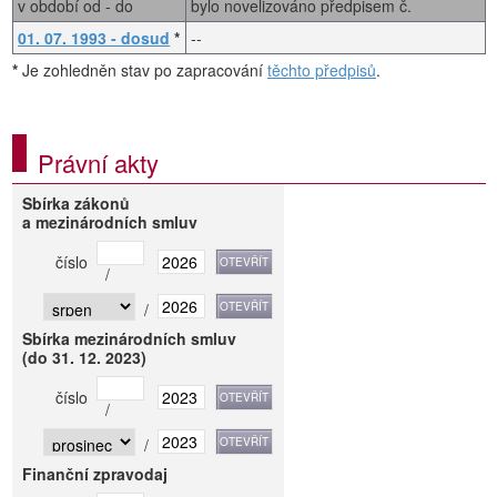
v období od - do
bylo novelizováno předpisem č.
01. 07. 1993 - dosud
*
--
*
Je zohledněn stav po zapracování
těchto předpisů
.
Právní akty
Sbírka zákonů
a mezinárodních smluv
číslo
/
/
Sbírka mezinárodních smluv
(do 31. 12. 2023)
číslo
/
/
Finanční zpravodaj