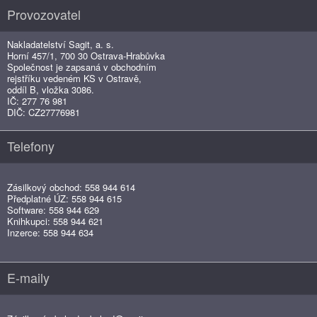
Provozovatel
Nakladatelství Sagit, a. s.
Horní 457/1, 700 30 Ostrava-Hrabůvka
Společnost je zapsaná v obchodním
rejstříku vedeném KS v Ostravě,
oddíl B, vložka 3086.
IČ: 277 76 981
DIČ: CZ27776981
Telefony
Zásilkový obchod: 558 944 614
Předplatné ÚZ: 558 944 615
Software: 558 944 629
Knihkupci: 558 944 621
Inzerce: 558 944 634
E-maily