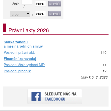
číslo
/
/
Právní akty 2026
Sbírka zákonů
a mezinárodních smluv
Poslední právní akt:
140
Finanční zpravodaj
Poslední číslo vydané MF:
11
Poslední předpis:
12
Stav k 5. 8. 2026