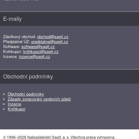
E-maily
Zásilkový obchod:
obchod@sagit.cz
Předplatné ÚZ:
predplatne@sagit.cz
Software:
software@sagit.cz
Knihkupci:
knihkupci@sagit.cz
Inzerce:
inzerce@sagit.cz
Obchodní podmínky
Obchodní podmínky
Zásady zpracování osobních údajů
Inzerce
Knihkupci
© 1996–2026 Nakladatelství Sagit, a. s. Všechna práva vyhrazena.