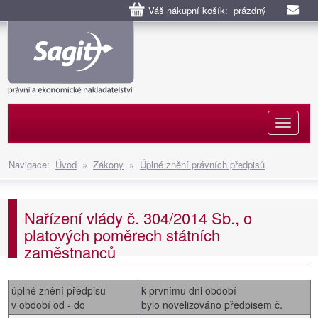
Váš nákupní košík: prázdný
Naviga
Navigace:
Úvod
»
Zákony
»
Úplné znění právních předpisů
Nařízení vlády č. 304/2014 Sb., o
platových poměrech státních
zaměstnanců
úplné znění předpisu
k prvnímu dni období
v období od - do
bylo novelizováno předpisem č.