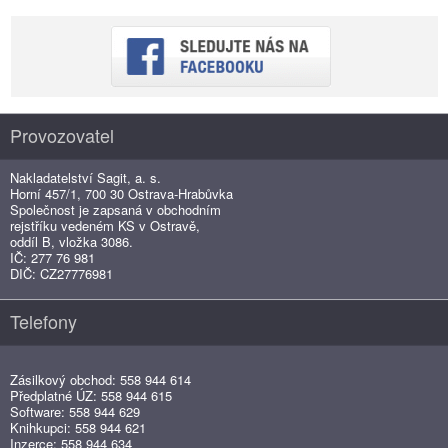
Provozovatel
Nakladatelství Sagit, a. s.
Horní 457/1, 700 30 Ostrava-Hrabůvka
Společnost je zapsaná v obchodním
rejstříku vedeném KS v Ostravě,
oddíl B, vložka 3086.
IČ: 277 76 981
DIČ: CZ27776981
Telefony
Zásilkový obchod: 558 944 614
Předplatné ÚZ: 558 944 615
Software: 558 944 629
Knihkupci: 558 944 621
Inzerce: 558 944 634