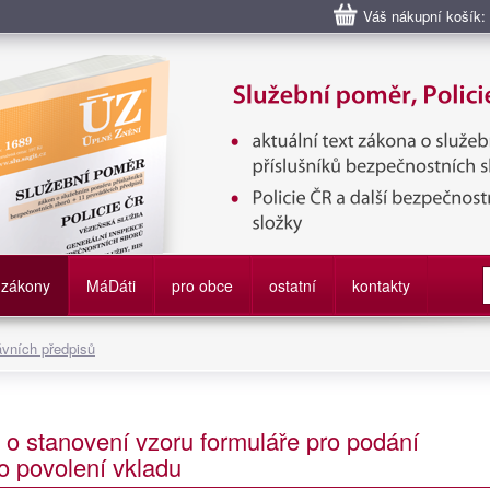
Váš nákupní košík:
bní poměr příslušníků bezpečnostních sborů, Policie ČR, Vězeňská sl
služby
zákony
M
á
D
áti
pro obce
ostatní
kontakty
ávních předpisů
 o stanovení vzoru formuláře pro podání
 o povolení vkladu