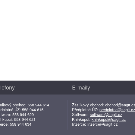
lefony
E-maily
silkový obchod: 558 944 614
Zásilkový obchod:
obchod@sagit.c
edplatné ÚZ: 558 944 615
Předplatné ÚZ:
predplatne@sagit.c
ftware: 558 944 629
Software:
software@sagit.cz
ihkupci: 558 944 621
Knihkupci:
knihkupci@sagit.cz
erce: 558 944 634
Inzerce:
inzerce@sagit.cz