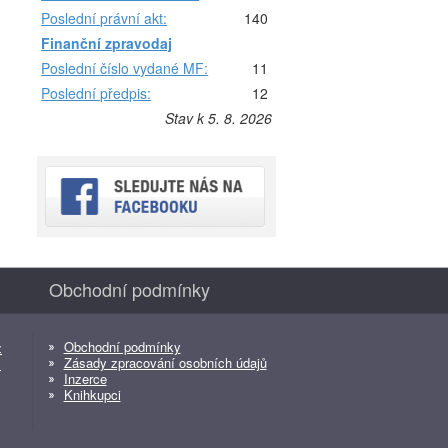
Poslední právní akt:
140
Finanční zpravodaj
Poslední číslo vydané MF:
11
Poslední předpis:
12
Stav k 5. 8. 2026
Obchodní podmínky
Obchodní podmínky
z
Zásady zpracování osobních údajů
z
Inzerce
Knihkupci