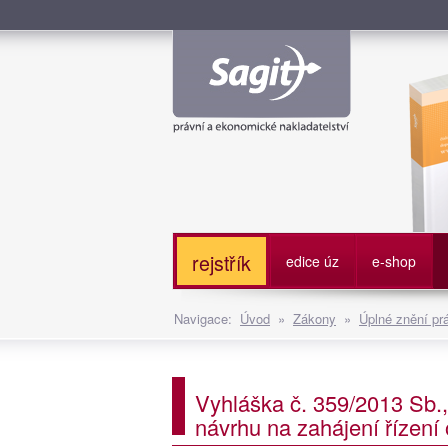
Služe
rejstřík
edice úz
e-shop
Navigace:
Úvod
»
Zákony
»
Úplné znění pr
Vyhláška č. 359/2013 Sb.,
návrhu na zahájení řízení