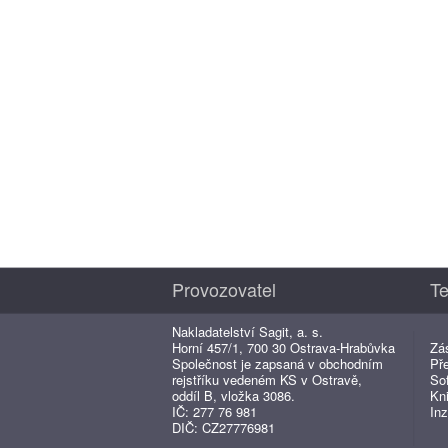
Provozovatel
Te
Nakladatelství Sagit, a. s.
Horní 457/1, 700 30 Ostrava-Hrabůvka
Zá
Společnost je zapsaná v obchodním
Př
rejstříku vedeném KS v Ostravě,
So
oddíl B, vložka 3086.
Kn
IČ: 277 76 981
Inz
DIČ: CZ27776981