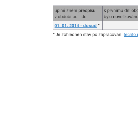
úplné znění předpisu
k prvnímu dni ob
v období od - do
bylo novelizován
01. 01. 2014 - dosud
*
*
Je zohledněn stav po zapracování
těchto 