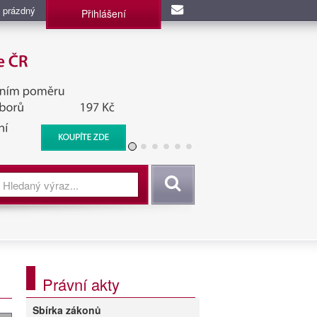
 prázdný
Přihlášení
užba, BIS, Zpravodajské
Vyhledat
Právní akty
Sbírka zákonů