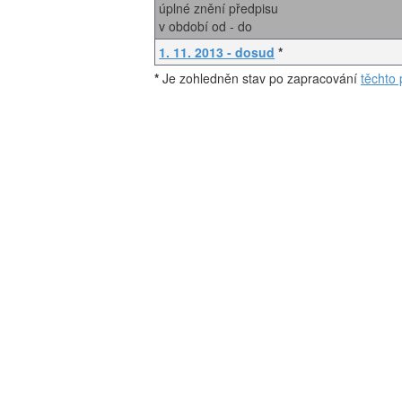
úplné znění předpisu
v období od - do
1. 11. 2013 - dosud
*
*
Je zohledněn stav po zapracování
těchto 