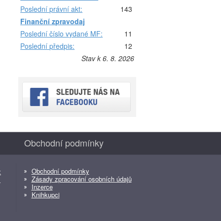
Poslední právní akt:
143
Finanční zpravodaj
Poslední číslo vydané MF:
11
Poslední předpis:
12
Stav k 6. 8. 2026
Obchodní podmínky
Obchodní podmínky
z
Zásady zpracování osobních údajů
z
Inzerce
Knihkupci