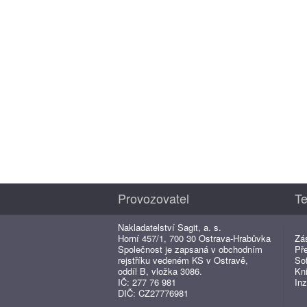
Provozovatel
Te
Nakladatelství Sagit, a. s.
Horní 457/1, 700 30 Ostrava-Hrabůvka
Zá
Společnost je zapsaná v obchodním
Př
rejstříku vedeném KS v Ostravě,
So
oddíl B, vložka 3086.
Kn
IČ: 277 76 981
Inz
DIČ: CZ27776981