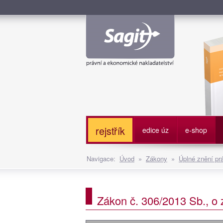
Služe
rejstřík
edice úz
e-shop
Navigace:
Úvod
»
Zákony
»
Úplné znění pr
Zákon č. 306/2013 Sb., o 