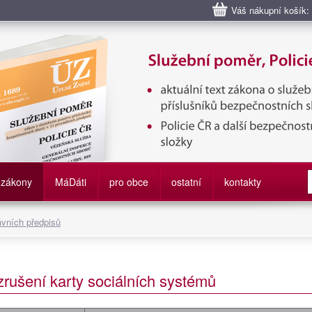
Váš nákupní košík:
bní poměr příslušníků bezpečnostních sborů, Policie ČR, Vězeňská sl
služby
zákony
M
á
D
áti
pro obce
ostatní
kontakty
ávních předpisů
zrušení karty sociálních systémů