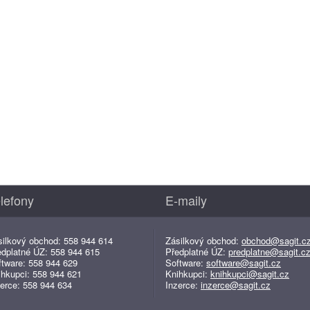
lefony
E-maily
silkový obchod: 558 944 614
Zásilkový obchod:
obchod@sagit.c
edplatné ÚZ: 558 944 615
Předplatné ÚZ:
predplatne@sagit.c
ftware: 558 944 629
Software:
software@sagit.cz
ihkupci: 558 944 621
Knihkupci:
knihkupci@sagit.cz
erce: 558 944 634
Inzerce:
inzerce@sagit.cz