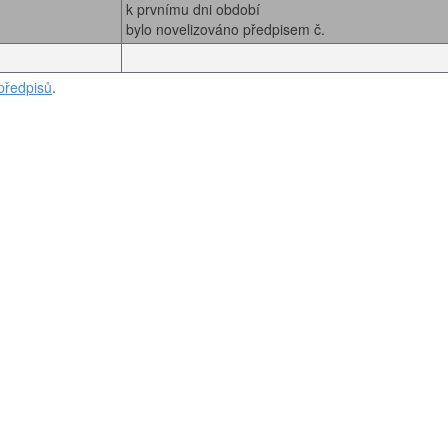
k prvnímu dni období
bylo novelizováno předpisem č.
předpisů
.