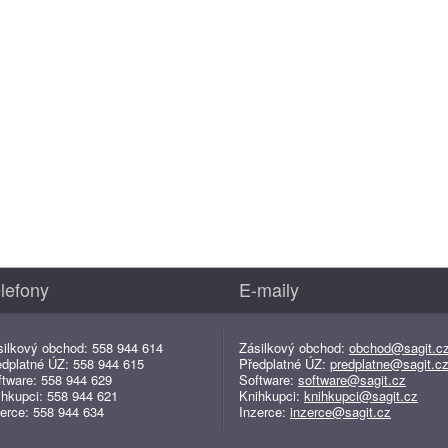
lefony
E-maily
silkový obchod: 558 944 614
Zásilkový obchod:
obchod@sagit.c
edplatné ÚZ: 558 944 615
Předplatné ÚZ:
predplatne@sagit.c
ftware: 558 944 629
Software:
software@sagit.cz
ihkupci: 558 944 621
Knihkupci:
knihkupci@sagit.cz
erce: 558 944 634
Inzerce:
inzerce@sagit.cz