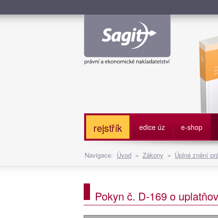
Služe
rejstřík
edice úz
e-shop
Navigace:
Úvod
»
Zákony
»
Úplné znění pr
Pokyn č. D-169 o uplatňov