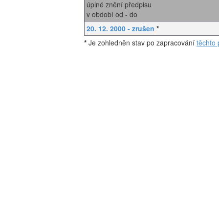
úplné znění předpisu
v období od - do
20. 12. 2000 - zrušen
*
*
Je zohledněn stav po zapracování
těchto 