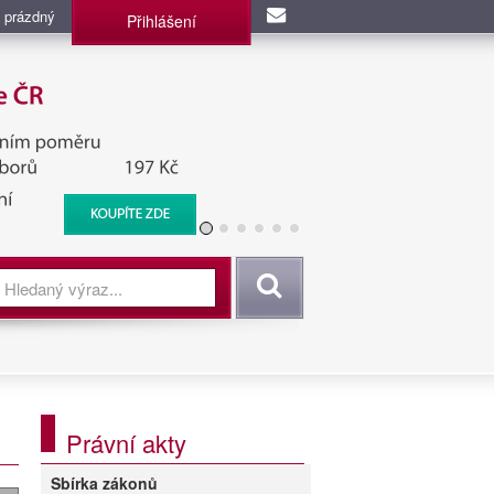
 prázdný
Přihlášení
užba, BIS, Zpravodajské
Vyhledat
Právní akty
Sbírka zákonů