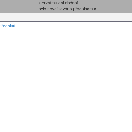
k prvnímu dni období
bylo novelizováno předpisem č.
--
předpisů
.