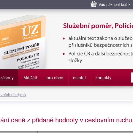
Váš nákupní košík:
bní poměr příslušníků bezpečnostních sborů, Policie ČR, Vězeňská sl
služby
zákony
M
á
D
áti
pro obce
ostatní
kontakty
ávních předpisů
ání daně z přidané hodnoty v cestovním ruchu