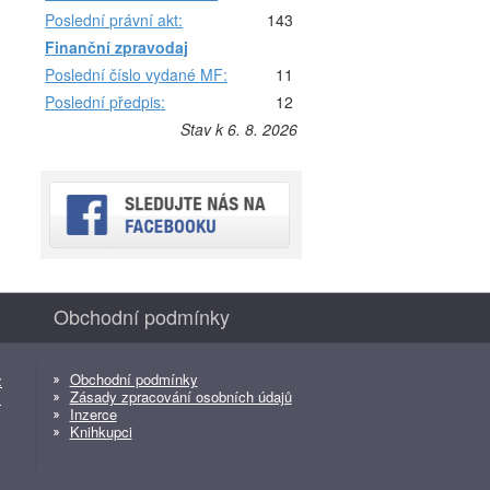
Poslední právní akt:
143
Finanční zpravodaj
Poslední číslo vydané MF:
11
Poslední předpis:
12
Stav k 6. 8. 2026
Obchodní podmínky
Obchodní podmínky
z
Zásady zpracování osobních údajů
z
Inzerce
Knihkupci