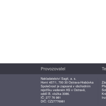
Provozovatel
Te
Nakladatelství Sagit, a. s.
Horní 457/1, 700 30 Ostrava-Hrabůvka
Zá
Společnost je zapsaná v obchodním
Př
rejstříku vedeném KS v Ostravě,
So
oddíl B, vložka 3086.
Kn
IČ: 277 76 981
Inz
DIČ: CZ27776981