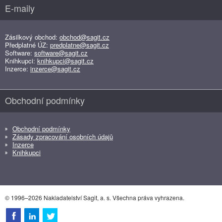
E-maily
Zásilkový obchod:
obchod@sagit.cz
Předplatné ÚZ:
predplatne@sagit.cz
Software:
software@sagit.cz
Knihkupci:
knihkupci@sagit.cz
Inzerce:
inzerce@sagit.cz
Obchodní podmínky
Obchodní podmínky
Zásady zpracování osobních údajů
Inzerce
Knihkupci
© 1996–2026 Nakladatelství Sagit, a. s. Všechna práva vyhrazena.