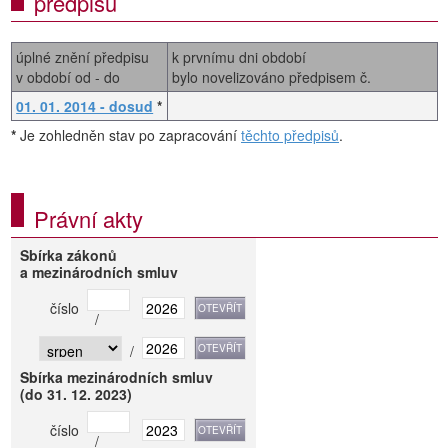
předpisů
úplné znění předpisu
k prvnímu dni období
v období od - do
bylo novelizováno předpisem č.
01. 01. 2014 - dosud
*
*
Je zohledněn stav po zapracování
těchto předpisů
.
Právní akty
Sbírka zákonů
a mezinárodních smluv
číslo
/
/
Sbírka mezinárodních smluv
(do 31. 12. 2023)
číslo
/