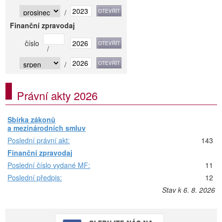
/
Finanční zpravodaj
číslo
/
/
Právní akty 2026
Sbírka zákonů
a mezinárodních smluv
Poslední právní akt:
143
Finanční zpravodaj
Poslední číslo vydané MF:
11
Poslední předpis:
12
Stav k 6. 8. 2026